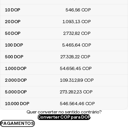
10
DOP
546
,56
COP
20
DOP
1.093
,13
COP
50
DOP
2.732
,82
COP
100
DOP
5.465
,64
COP
500
DOP
27.328
,22
COP
1.000
DOP
54.656
,45
COP
2.000
DOP
109.312
,89
COP
5.000
DOP
273.282
,23
COP
10.000
DOP
546.564
,46
COP
Quer converter no sentido contrário?
Converter COP para DOP
PAGAMENTOS