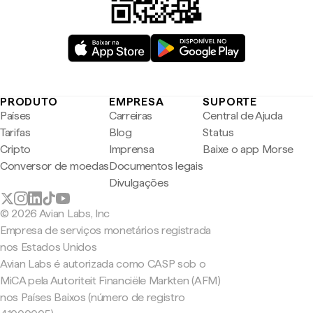
PRODUTO
EMPRESA
SUPORTE
Países
Carreiras
Central de Ajuda
Tarifas
Blog
Status
Cripto
Imprensa
Baixe o app Morse
Conversor de moedas
Documentos legais
Divulgações
© 2026 Avian Labs, Inc
Empresa de serviços monetários registrada
nos Estados Unidos
Avian Labs é autorizada como CASP sob o
MiCA pela Autoriteit Financiële Markten (AFM)
nos Países Baixos (número de registro