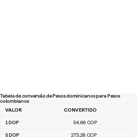
Tabela de conversão de Pesos dominicanos para Pesos
colombianos
VALOR
CONVERTIDO
Tabela de conversão de Pesos dominicanos para Pesos colomb
1
DOP
54
,66
COP
5
DOP
273
,28
COP