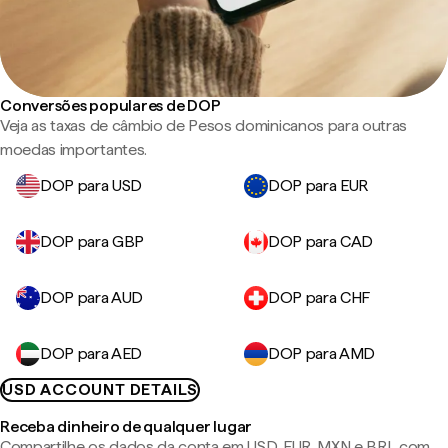
Conversões populares de DOP
Veja as taxas de câmbio de Pesos dominicanos para outras
moedas importantes.
DOP para USD
DOP para EUR
DOP para GBP
DOP para CAD
DOP para AUD
DOP para CHF
DOP para AED
DOP para AMD
USD ACCOUNT DETAILS
Receba dinheiro de qualquer lugar
Compartilhe os dados da conta em USD, EUR, MXN e BRL com