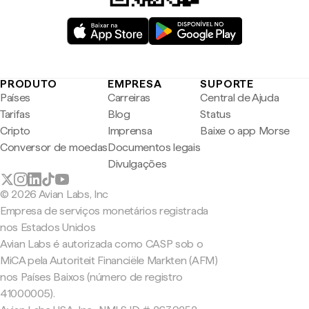
PRODUTO
EMPRESA
SUPORTE
Países
Carreiras
Central de Ajuda
Tarifas
Blog
Status
Cripto
Imprensa
Baixe o app Morse
Conversor de moedas
Documentos legais
Divulgações
© 2026 Avian Labs, Inc
Empresa de serviços monetários registrada
nos Estados Unidos
Avian Labs é autorizada como CASP sob o
MiCA pela Autoriteit Financiële Markten (AFM)
nos Países Baixos (número de registro
41000005).