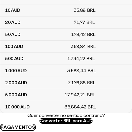
10
AUD
35
,88
BRL
20
AUD
71
,77
BRL
50
AUD
179
,42
BRL
100
AUD
358
,84
BRL
500
AUD
1.794
,22
BRL
1.000
AUD
3.588
,44
BRL
2.000
AUD
7.176
,88
BRL
5.000
AUD
17.942
,21
BRL
10.000
AUD
35.884
,42
BRL
Quer converter no sentido contrário?
Converter BRL para AUD
PAGAMENTOS