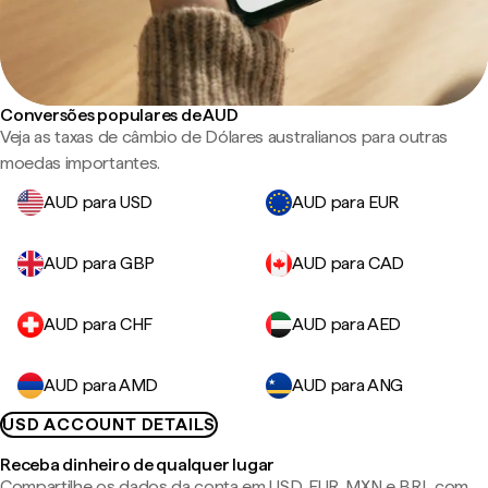
Conversões populares de AUD
Veja as taxas de câmbio de Dólares australianos para outras
moedas importantes.
AUD para USD
AUD para EUR
AUD para GBP
AUD para CAD
AUD para CHF
AUD para AED
AUD para AMD
AUD para ANG
USD ACCOUNT DETAILS
Receba dinheiro de qualquer lugar
Compartilhe os dados da conta em USD, EUR, MXN e BRL com