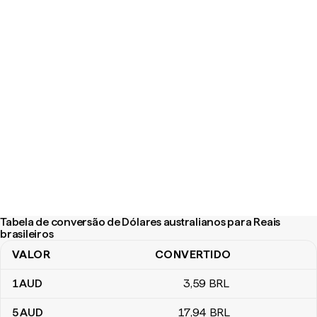
Tabela de conversão de Dólares australianos para Reais
brasileiros
VALOR
CONVERTIDO
Tabela de conversão de Dólares australianos para Reais brasileir
1
AUD
3
,59
BRL
5
AUD
17
,94
BRL