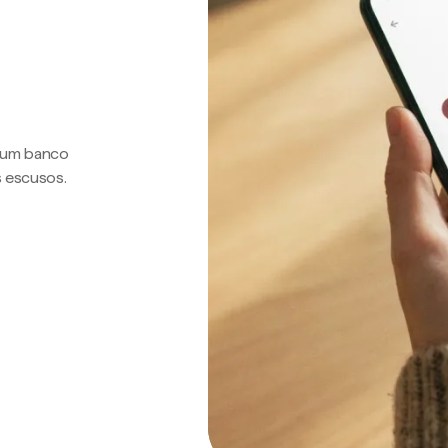
a um banco
s escusos.