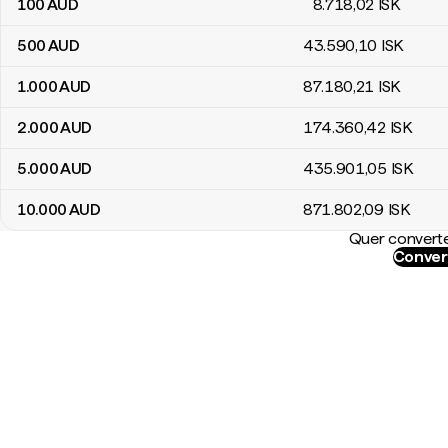
100
AUD
8.718
,02
ISK
500
AUD
43.590
,10
ISK
1.000
AUD
87.180
,21
ISK
2.000
AUD
174.360
,42
ISK
5.000
AUD
435.901
,05
ISK
10.000
AUD
871.802
,09
ISK
Quer converte
Conver