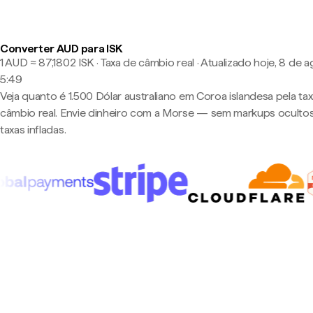
Converter AUD para ISK
1 AUD ≈ 87,1802 ISK · Taxa de câmbio real
·
Atualizado hoje, 8 de a
5:49
Veja quanto é 1.500 Dólar australiano em Coroa islandesa pela ta
câmbio real. Envie dinheiro com a Morse — sem markups oculto
taxas infladas.