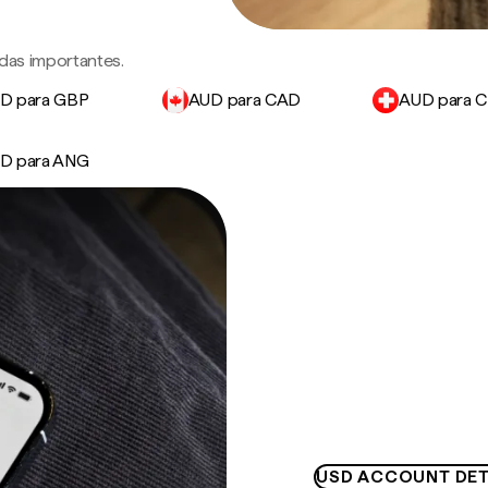
das importantes.
D para GBP
AUD para CAD
AUD para 
D para ANG
USD ACCOUNT DET