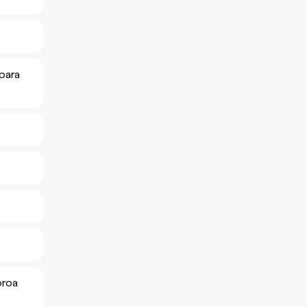
 para
oroa