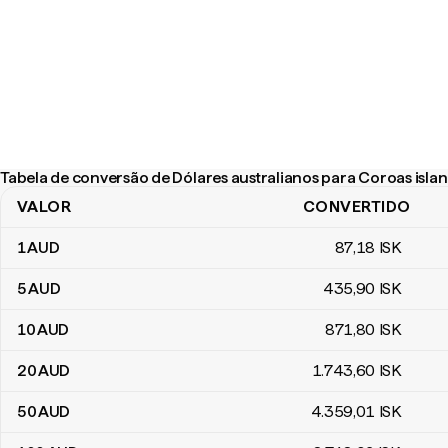
Tabela de conversão de Dólares australianos para Coroas isla
VALOR
CONVERTIDO
Tabela de conversão de Dólares australianos para Coroas island
1
AUD
87
,18
ISK
5
AUD
435
,90
ISK
10
AUD
871
,80
ISK
20
AUD
1.743
,60
ISK
50
AUD
4.359
,01
ISK