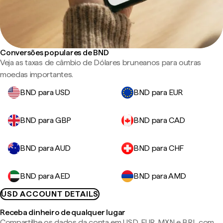
Conversões populares de BND
Veja as taxas de câmbio de Dólares bruneanos para outras
moedas importantes.
BND para USD
BND para EUR
BND para GBP
BND para CAD
BND para AUD
BND para CHF
BND para AED
BND para AMD
USD ACCOUNT DETAILS
Receba dinheiro de qualquer lugar
Compartilhe os dados da conta em USD, EUR, MXN e BRL com