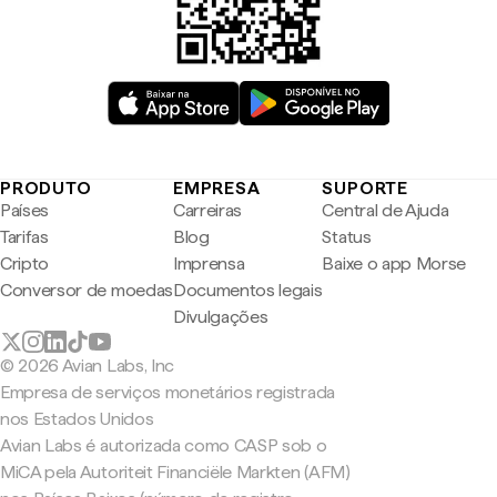
PRODUTO
EMPRESA
SUPORTE
Países
Carreiras
Central de Ajuda
Tarifas
Blog
Status
Cripto
Imprensa
Baixe o app Morse
Conversor de moedas
Documentos legais
Divulgações
© 2026 Avian Labs, Inc
Empresa de serviços monetários registrada
nos Estados Unidos
Avian Labs é autorizada como CASP sob o
MiCA pela Autoriteit Financiële Markten (AFM)