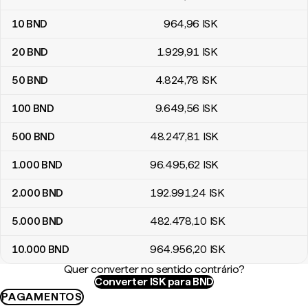
10
BND
964
,96
ISK
20
BND
1.929
,91
ISK
50
BND
4.824
,78
ISK
100
BND
9.649
,56
ISK
500
BND
48.247
,81
ISK
1.000
BND
96.495
,62
ISK
2.000
BND
192.991
,24
ISK
5.000
BND
482.478
,10
ISK
10.000
BND
964.956
,20
ISK
Quer converter no sentido contrário?
Converter ISK para BND
PAGAMENTOS