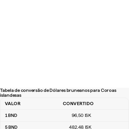
Tabela de conversão de Dólares bruneanos para Coroas
islandesas
VALOR
CONVERTIDO
Tabela de conversão de Dólares bruneanos para Coroas islande
1
BND
96
,50
ISK
5
BND
482
,48
ISK