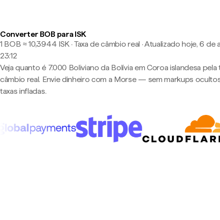
Converter BOB para ISK
1 BOB ≈ 10,3944 ISK · Taxa de câmbio real
·
Atualizado hoje, 6 de 
23:12
Veja quanto é 7.000 Boliviano da Bolívia em Coroa islandesa pela 
câmbio real. Envie dinheiro com a Morse — sem markups oculto
taxas infladas.