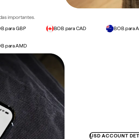
edas importantes.
B para GBP
BOB para CAD
BOB para 
B para AMD
USD ACCOUNT DET