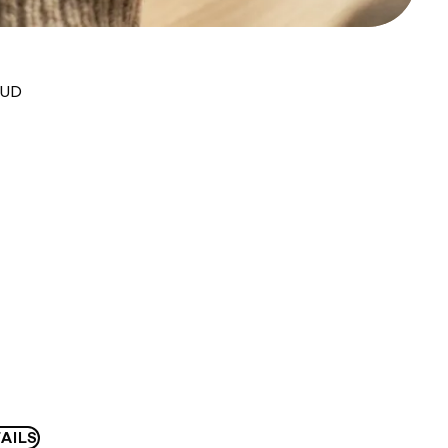
AUD
AILS