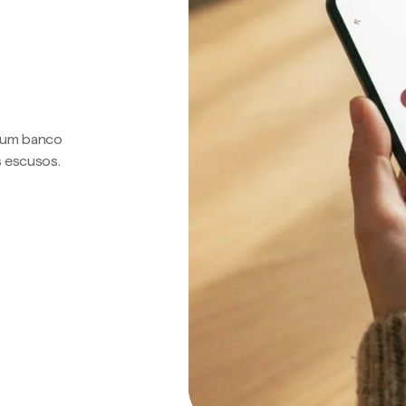
a um banco
s escusos.