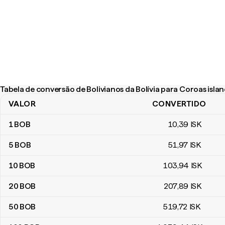
Tabela de conversão de Bolivianos da Bolívia para Coroas isla
VALOR
CONVERTIDO
Tabela de conversão de Bolivianos da Bolívia para Coroas island
1
BOB
10
,39
ISK
5
BOB
51
,97
ISK
10
BOB
103
,94
ISK
20
BOB
207
,89
ISK
50
BOB
519
,72
ISK