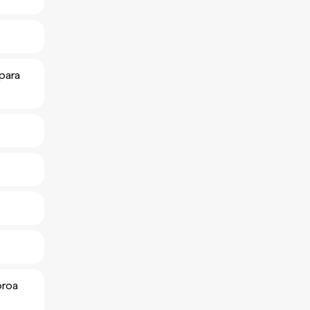
 para
oroa