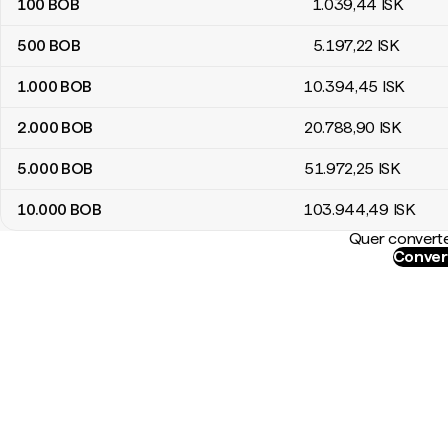
100
BOB
1.039
,44
ISK
500
BOB
5.197
,22
ISK
1.000
BOB
10.394
,45
ISK
2.000
BOB
20.788
,90
ISK
5.000
BOB
51.972
,25
ISK
10.000
BOB
103.944
,49
ISK
Quer converte
Conver