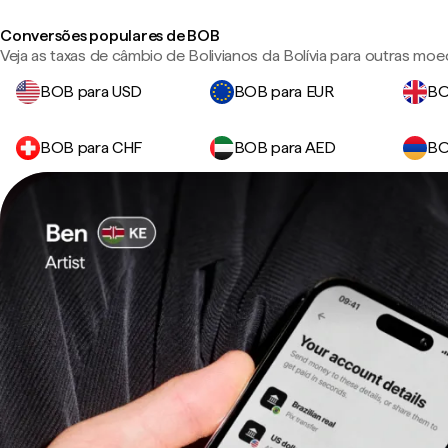
Conversões populares de BOB
Veja as taxas de câmbio de Bolivianos da Bolívia para outras mo
BOB para USD
BOB para EUR
BO
BOB para CHF
BOB para AED
BO