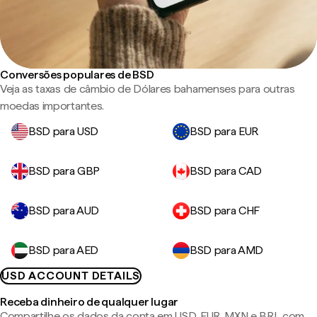
Conversões populares de BSD
Veja as taxas de câmbio de Dólares bahamenses para outras
moedas importantes.
BSD para USD
BSD para EUR
BSD para GBP
BSD para CAD
BSD para AUD
BSD para CHF
BSD para AED
BSD para AMD
USD ACCOUNT DETAILS
Receba dinheiro de qualquer lugar
Compartilhe os dados da conta em USD, EUR, MXN e BRL com