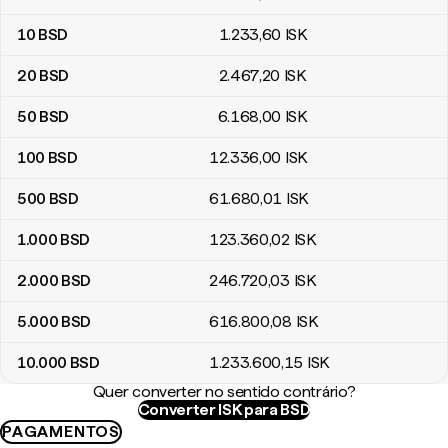
10
BSD
1.233
,60
ISK
20
BSD
2.467
,20
ISK
50
BSD
6.168
,00
ISK
100
BSD
12.336
,00
ISK
500
BSD
61.680
,01
ISK
1.000
BSD
123.360
,02
ISK
2.000
BSD
246.720
,03
ISK
5.000
BSD
616.800
,08
ISK
10.000
BSD
1.233.600
,15
ISK
Quer converter no sentido contrário?
Converter ISK para BSD
PAGAMENTOS