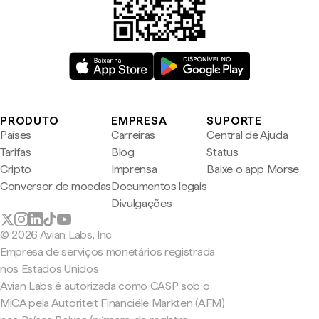
PRODUTO
EMPRESA
SUPORTE
Países
Carreiras
Central de Ajuda
Tarifas
Blog
Status
Cripto
Imprensa
Baixe o app Morse
Conversor de moedas
Documentos legais
Divulgações
© 2026 Avian Labs, Inc
Empresa de serviços monetários registrada
nos Estados Unidos
Avian Labs é autorizada como CASP sob o
MiCA pela Autoriteit Financiële Markten (AFM)