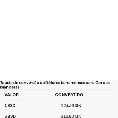
Tabela de conversão de Dólares bahamenses para Coroas
islandesas
VALOR
CONVERTIDO
Tabela de conversão de Dólares bahamenses para Coroas island
1
BSD
123
,36
ISK
5
BSD
616
,80
ISK