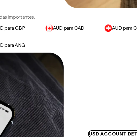
das importantes.
D para GBP
AUD para CAD
AUD para 
D para ANG
USD ACCOUNT DET