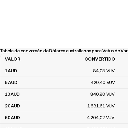
Tabela de conversão de Dólares australianos para Vatus de Va
VALOR
CONVERTIDO
Tabela de conversão de Dólares australianos para Vatus de Vanu
1
AUD
84
,08
VUV
5
AUD
420
,40
VUV
10
AUD
840
,80
VUV
20
AUD
1.681
,61
VUV
50
AUD
4.204
,02
VUV