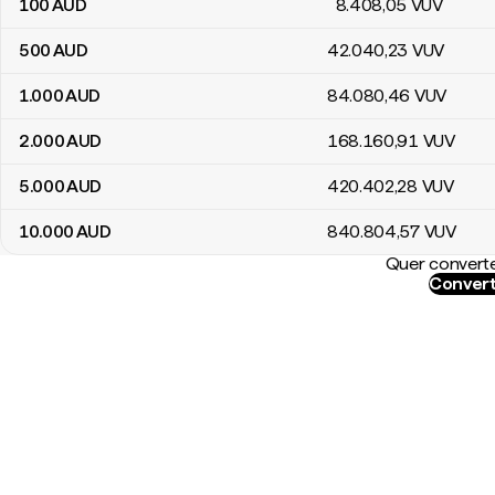
100
AUD
8.408
,05
VUV
500
AUD
42.040
,23
VUV
1.000
AUD
84.080
,46
VUV
2.000
AUD
168.160
,91
VUV
5.000
AUD
420.402
,28
VUV
10.000
AUD
840.804
,57
VUV
Quer converte
Convert