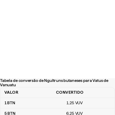
Tabela de conversão de Ngultruns butaneses para Vatus de
Vanuatu
VALOR
CONVERTIDO
Tabela de conversão de Ngultruns butaneses para Vatus de Van
1
BTN
1
,25
VUV
5
BTN
6
,25
VUV