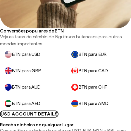
Conversões populares de BTN
Veja as taxas de câmbio de Ngultruns butaneses para outras
moedas importantes.
BTN para USD
BTN para EUR
BTN para GBP
BTN para CAD
BTN para AUD
BTN para CHF
BTN para AED
BTN para AMD
USD ACCOUNT DETAILS
Receba dinheiro de qualquer lugar
Compartilhe os dados da conta em USD, EUR, MXN e BRL com