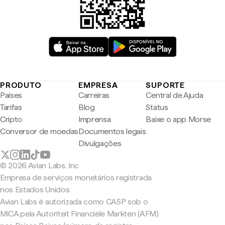
PRODUTO
EMPRESA
SUPORTE
Países
Carreiras
Central de Ajuda
Tarifas
Blog
Status
Cripto
Imprensa
Baixe o app Morse
Conversor de moedas
Documentos legais
Divulgações
© 2026 Avian Labs, Inc
Empresa de serviços monetários registrada
nos Estados Unidos
Avian Labs é autorizada como CASP sob o
MiCA pela Autoriteit Financiële Markten (AFM)