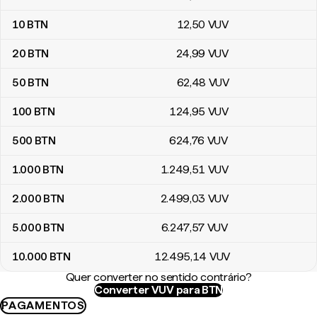
10
BTN
12
,50
VUV
20
BTN
24
,99
VUV
50
BTN
62
,48
VUV
100
BTN
124
,95
VUV
500
BTN
624
,76
VUV
1.000
BTN
1.249
,51
VUV
2.000
BTN
2.499
,03
VUV
5.000
BTN
6.247
,57
VUV
10.000
BTN
12.495
,14
VUV
Quer converter no sentido contrário?
Converter VUV para BTN
PAGAMENTOS