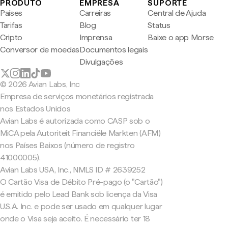
PRODUTO
EMPRESA
SUPORTE
Países
Carreiras
Central de Ajuda
Tarifas
Blog
Status
Cripto
Imprensa
Baixe o app Morse
Conversor de moedas
Documentos legais
Divulgações
© 2026 Avian Labs, Inc
Empresa de serviços monetários registrada
nos Estados Unidos
Avian Labs é autorizada como CASP sob o
MiCA pela Autoriteit Financiële Markten (AFM)
nos Países Baixos (número de registro
41000005).
Avian Labs USA, Inc., NMLS ID # 2639252
O Cartão Visa de Débito Pré-pago (o "Cartão")
é emitido pelo Lead Bank sob licença da Visa
U.S.A. Inc. e pode ser usado em qualquer lugar
onde o Visa seja aceito. É necessário ter 18