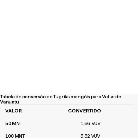
Tabela de conversão de Tugriks mongóis para Vatus de
Vanuatu
VALOR
CONVERTIDO
Tabela de conversão de Tugriks mongóis para Vatus de Vanuatu
50
MNT
1
,66
VUV
100
MNT
3
,32
VUV