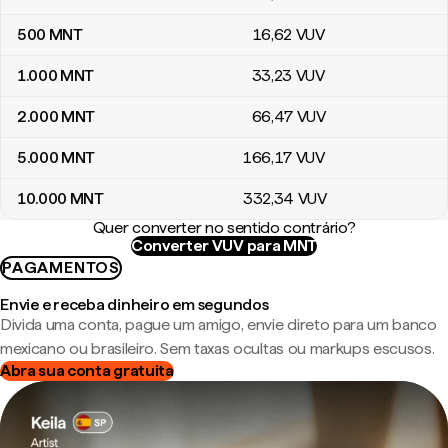
500
MNT
16
,62
VUV
1.000
MNT
33
,23
VUV
2.000
MNT
66
,47
VUV
5.000
MNT
166
,17
VUV
10.000
MNT
332
,34
VUV
Quer converter no sentido contrário?
Converter VUV para MNT
PAGAMENTOS
Envie e receba dinheiro em segundos
Divida uma conta, pague um amigo, envie direto para um banco
mexicano ou brasileiro. Sem taxas ocultas ou markups escusos.
Abra sua conta gratuita