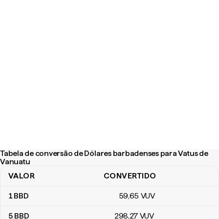
Tabela de conversão de Dólares barbadenses para Vatus de
Vanuatu
VALOR
CONVERTIDO
Tabela de conversão de Dólares barbadenses para Vatus de Van
1
BBD
59
,65
VUV
5
BBD
298
,27
VUV