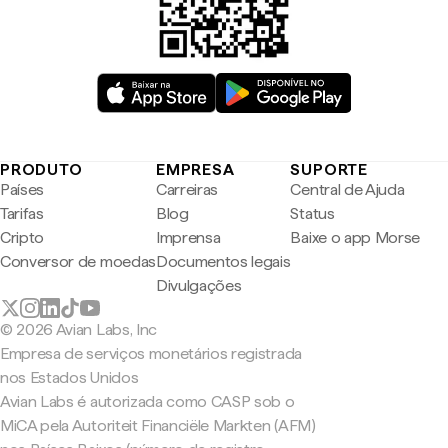
PRODUTO
EMPRESA
SUPORTE
Países
Carreiras
Central de Ajuda
Tarifas
Blog
Status
Cripto
Imprensa
Baixe o app Morse
Conversor de moedas
Documentos legais
Divulgações
© 2026 Avian Labs, Inc
Empresa de serviços monetários registrada
nos Estados Unidos
Avian Labs é autorizada como CASP sob o
MiCA pela Autoriteit Financiële Markten (AFM)