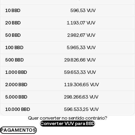
10
BBD
596
,53
VUV
20
BBD
1.193
,07
VUV
50
BBD
2.982
,67
VUV
100
BBD
5.965
,33
VUV
500
BBD
29.826
,66
VUV
1.000
BBD
59.653
,33
VUV
2.000
BBD
119.306
,65
VUV
5.000
BBD
298.266
,63
VUV
10.000
BBD
596.533
,25
VUV
Quer converter no sentido contrário?
Converter VUV para BBD
PAGAMENTOS