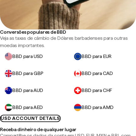
Conversões populares de BBD
Veja as taxas de câmbio de Dólares barbadenses para outras
moedas importantes.
BBD para USD
BBD para EUR
BBD para GBP
BBD para CAD
BBD para AUD
BBD para CHF
BBD para AED
BBD para AMD
USD ACCOUNT DETAILS
Receba dinheiro de qualquer lugar
Compartilhe os dados da conta em USD, EUR, MXN e BRL com