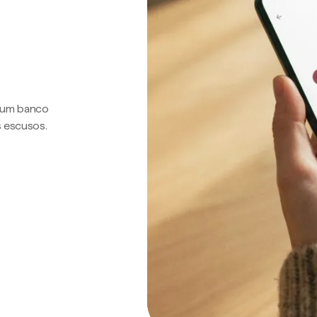
a um banco
s escusos.