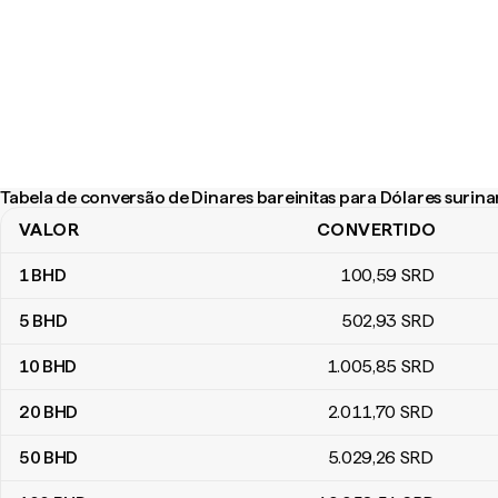
Tabela de conversão de Dinares bareinitas para Dólares surin
VALOR
CONVERTIDO
Tabela de conversão de Dinares bareinitas para Dólares surinam
1
BHD
100
,59
SRD
5
BHD
502
,93
SRD
10
BHD
1.005
,85
SRD
20
BHD
2.011
,70
SRD
50
BHD
5.029
,26
SRD