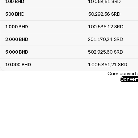
100
BHD
10.058
,51
SRD
500
BHD
50.292
,56
SRD
1.000
BHD
100.585
,12
SRD
2.000
BHD
201.170
,24
SRD
5.000
BHD
502.925
,60
SRD
10.000
BHD
1.005.851
,21
SRD
Quer converte
Convert