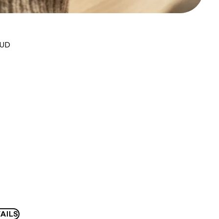
AUD
AILS