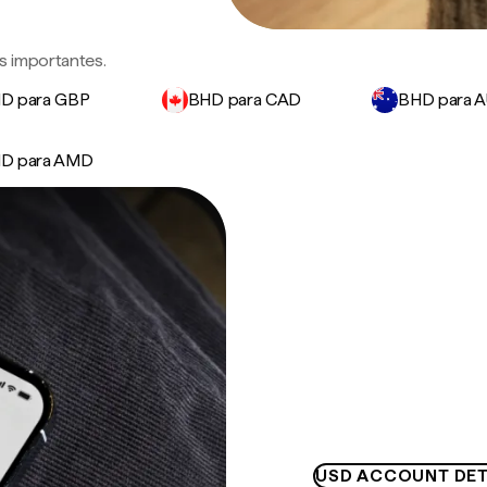
s importantes.
D para GBP
BHD para CAD
BHD para 
D para AMD
USD ACCOUNT DET