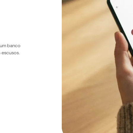
a um banco
s escusos.