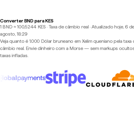
Converter BND para KES
1 BND ≈ 100,5244 KES · Taxa de câmbio real
·
Atualizado hoje, 6 d
agosto, 18:29
Veja quanto é 1.000 Dólar bruneano em Xelim queniano pela taxa 
câmbio real. Envie dinheiro com a Morse — sem markups oculto
taxas infladas.