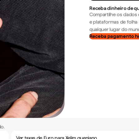
Receba dinheiro de q
Compartilhe os dados 
e plataformas de folh
qualquer lugar do mun
Receba pagamento h
do.
Ver taxas de Euro para Xelim queniano