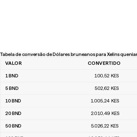
Tabela de conversão de Dólares bruneanos para Xelins quenia
VALOR
CONVERTIDO
Tabela de conversão de Dólares bruneanos para Xelins queniano
1
BND
100
,52
KES
5
BND
502
,62
KES
10
BND
1.005
,24
KES
20
BND
2.010
,49
KES
50
BND
5.026
,22
KES