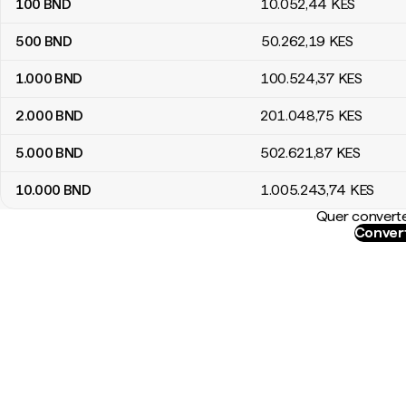
100
BND
10.052
,44
KES
500
BND
50.262
,19
KES
1.000
BND
100.524
,37
KES
2.000
BND
201.048
,75
KES
5.000
BND
502.621
,87
KES
10.000
BND
1.005.243
,74
KES
Quer converte
Convert