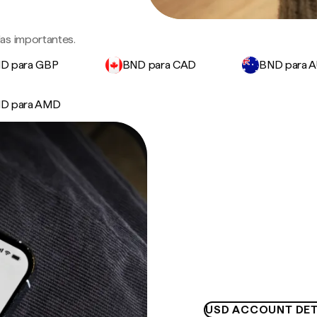
as importantes.
D para GBP
BND para CAD
BND para 
D para AMD
USD ACCOUNT DET