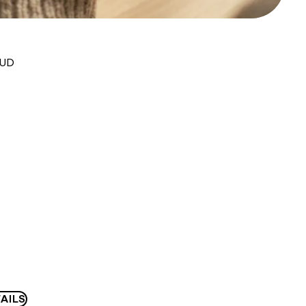
AUD
AILS