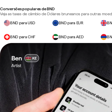
Conversões populares de BND
Veja as taxas de câmbio de Dólares bruneanos para outras moed
BND para USD
BND para EUR
BN
BND para CHF
BND para AED
BN