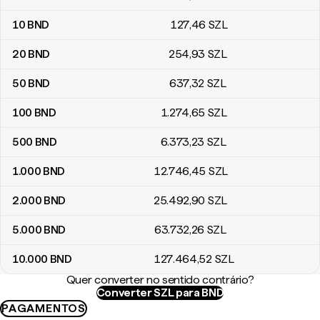
10
BND
127
,46
SZL
20
BND
254
,93
SZL
50
BND
637
,32
SZL
100
BND
1.274
,65
SZL
500
BND
6.373
,23
SZL
1.000
BND
12.746
,45
SZL
2.000
BND
25.492
,90
SZL
5.000
BND
63.732
,26
SZL
10.000
BND
127.464
,52
SZL
Quer converter no sentido contrário?
Converter SZL para BND
PAGAMENTOS