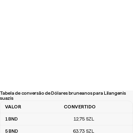
Tabela de conversão de Dólares bruneanos para Lilangenis
suazis
VALOR
CONVERTIDO
Tabela de conversão de Dólares bruneanos para Lilangenis suazi
1
BND
12
,75
SZL
5
BND
63
,73
SZL