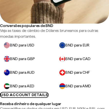
Conversões populares de BND
Veja as taxas de câmbio de Dólares bruneanos para outras
moedas importantes.
BND para USD
BND para EUR
BND para GBP
BND para CAD
BND para AUD
BND para CHF
BND para AED
BND para AMD
USD ACCOUNT DETAILS
Receba dinheiro de qualquer lugar
Compartilhe os dados da conta em USD, EUR, MXN e BRL com