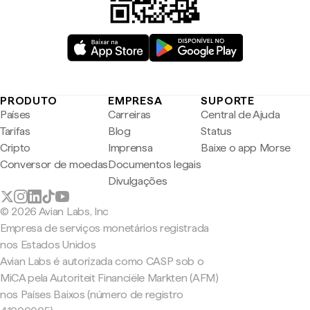
PRODUTO
EMPRESA
SUPORTE
Países
Carreiras
Central de Ajuda
Tarifas
Blog
Status
Cripto
Imprensa
Baixe o app Morse
Conversor de moedas
Documentos legais
Divulgações
© 2026 Avian Labs, Inc
Empresa de serviços monetários registrada
nos Estados Unidos
Avian Labs é autorizada como CASP sob o
MiCA pela Autoriteit Financiële Markten (AFM)
nos Países Baixos (número de registro