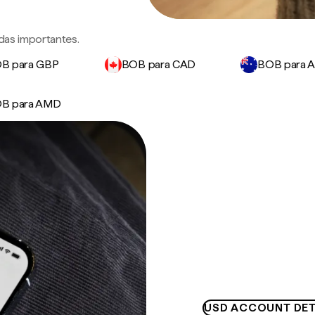
edas importantes.
B para GBP
BOB para CAD
BOB para 
B para AMD
USD ACCOUNT DET