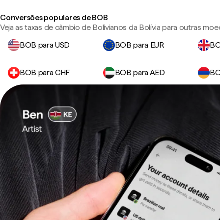
Conversões populares de BOB
Veja as taxas de câmbio de Bolivianos da Bolívia para outras mo
BOB para USD
BOB para EUR
BO
BOB para CHF
BOB para AED
BO