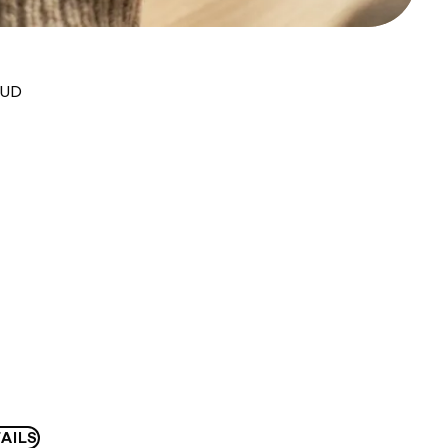
AUD
AILS