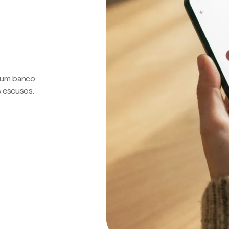
a um banco
s escusos.