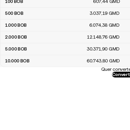
100
BOB
607
,44
GMD
500
BOB
3.037
,19
GMD
1.000
BOB
6.074
,38
GMD
2.000
BOB
12.148
,76
GMD
5.000
BOB
30.371
,90
GMD
10.000
BOB
60.743
,80
GMD
Quer converte
Convert