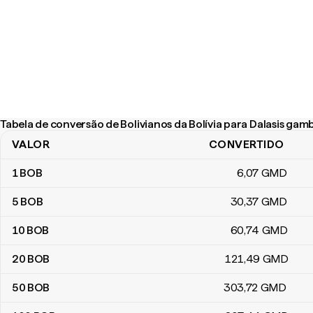
Tabela de conversão de Bolivianos da Bolívia para Dalasis gam
VALOR
CONVERTIDO
Tabela de conversão de Bolivianos da Bolívia para Dalasis gambi
1
BOB
6
,07
GMD
5
BOB
30
,37
GMD
10
BOB
60
,74
GMD
20
BOB
121
,49
GMD
50
BOB
303
,72
GMD