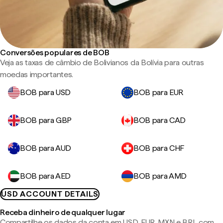
Conversões populares de BOB
Veja as taxas de câmbio de Bolivianos da Bolívia para outras
moedas importantes.
BOB para USD
BOB para EUR
BOB para GBP
BOB para CAD
BOB para AUD
BOB para CHF
BOB para AED
BOB para AMD
USD ACCOUNT DETAILS
Receba dinheiro de qualquer lugar
Compartilhe os dados da conta em USD, EUR, MXN e BRL com