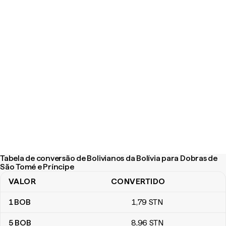
Tabela de conversão de Bolivianos da Bolívia para Dobras de
São Tomé e Príncipe
VALOR
CONVERTIDO
Tabela de conversão de Bolivianos da Bolívia para Dobras de Sã
1
BOB
1
,79
STN
5
BOB
8
,96
STN