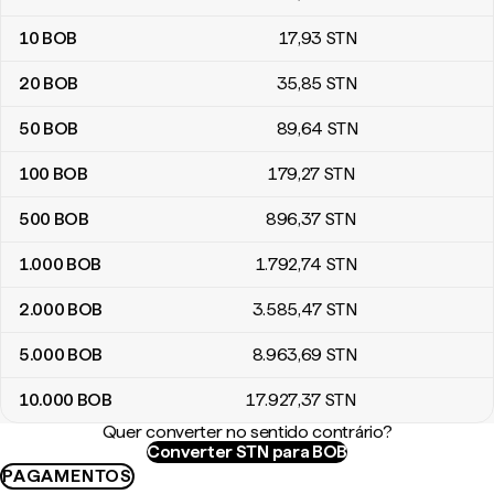
10
BOB
17
,93
STN
20
BOB
35
,85
STN
50
BOB
89
,64
STN
100
BOB
179
,27
STN
500
BOB
896
,37
STN
1.000
BOB
1.792
,74
STN
2.000
BOB
3.585
,47
STN
5.000
BOB
8.963
,69
STN
10.000
BOB
17.927
,37
STN
Quer converter no sentido contrário?
Converter STN para BOB
PAGAMENTOS