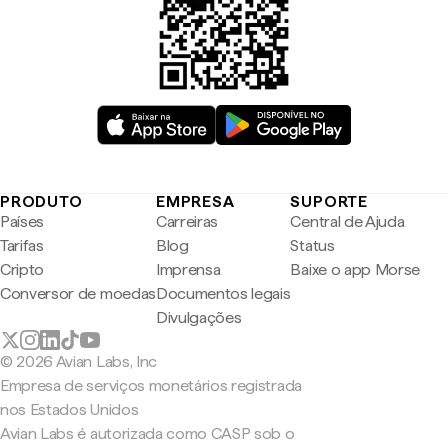
PRODUTO
EMPRESA
SUPORTE
Países
Carreiras
Central de Ajuda
Tarifas
Blog
Status
Cripto
Imprensa
Baixe o app Morse
Conversor de moedas
Documentos legais
Divulgações
© 2026 Avian Labs, Inc
Empresa de serviços monetários registrada
nos Estados Unidos
Avian Labs é autorizada como CASP sob o