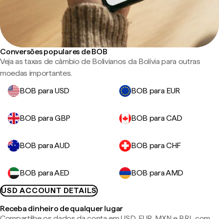
Conversões populares de BOB
Veja as taxas de câmbio de Bolivianos da Bolívia para outras
moedas importantes.
BOB para USD
BOB para EUR
BOB para GBP
BOB para CAD
BOB para AUD
BOB para CHF
BOB para AED
BOB para AMD
USD ACCOUNT DETAILS
Receba dinheiro de qualquer lugar
Compartilhe os dados da conta em USD, EUR, MXN e BRL com