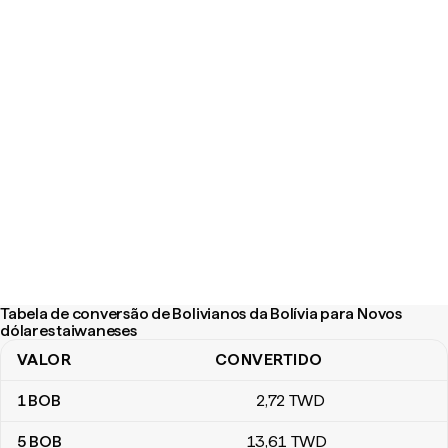
Tabela de conversão de Bolivianos da Bolívia para Novos
dólares taiwaneses
VALOR
CONVERTIDO
Tabela de conversão de Bolivianos da Bolívia para Novos dólare
1
BOB
2
,72
TWD
5
BOB
13
,61
TWD