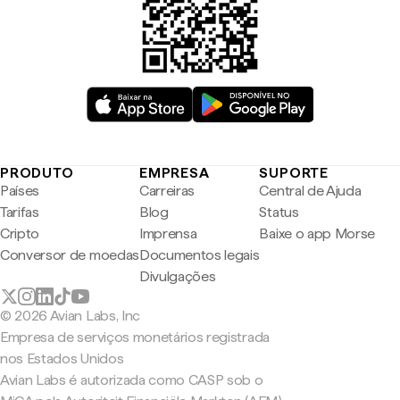
PRODUTO
EMPRESA
SUPORTE
Países
Carreiras
Central de Ajuda
Tarifas
Blog
Status
Cripto
Imprensa
Baixe o app Morse
Conversor de moedas
Documentos legais
Divulgações
© 2026 Avian Labs, Inc
Empresa de serviços monetários registrada
nos Estados Unidos
Avian Labs é autorizada como CASP sob o