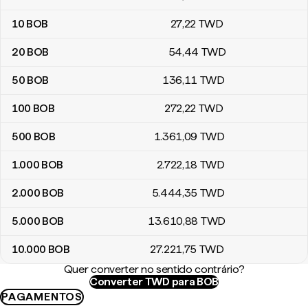
10
BOB
27
,22
TWD
20
BOB
54
,44
TWD
50
BOB
136
,11
TWD
100
BOB
272
,22
TWD
500
BOB
1.361
,09
TWD
1.000
BOB
2.722
,18
TWD
2.000
BOB
5.444
,35
TWD
5.000
BOB
13.610
,88
TWD
10.000
BOB
27.221
,75
TWD
Quer converter no sentido contrário?
Converter TWD para BOB
PAGAMENTOS