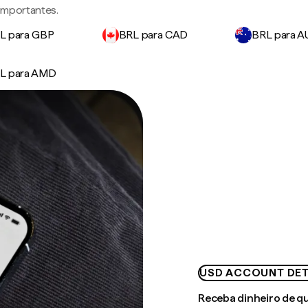
 importantes.
L para GBP
BRL para CAD
BRL para 
L para AMD
USD ACCOUNT DET
Receba dinheiro de q