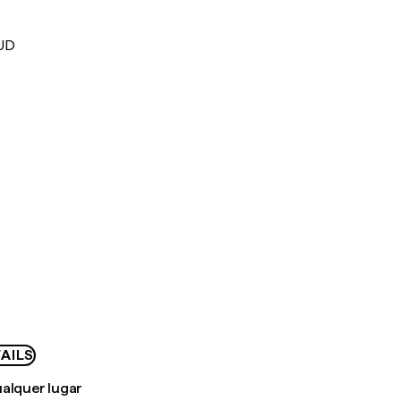
AUD
AILS
ualquer lugar