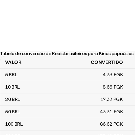
Tabela de conversão de Reais brasileiros para Kinas papuásias
VALOR
CONVERTIDO
Tabela de conversão de Reais brasileiros para Kinas papuásias
5
BRL
4
,33
PGK
10
BRL
8
,66
PGK
20
BRL
17
,32
PGK
50
BRL
43
,31
PGK
100
BRL
86
,62
PGK