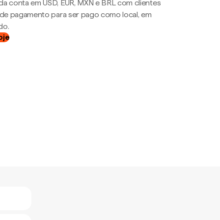
da conta em USD, EUR, MXN e BRL com clientes
a de pagamento para ser pago como local, em
do.
oje