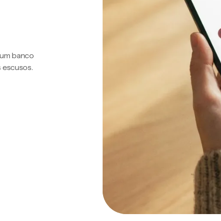
a um banco
s escusos.