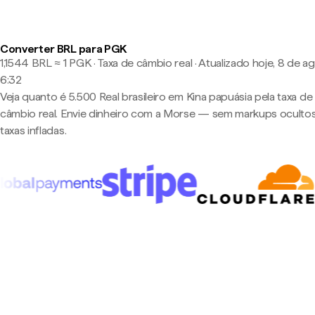
Converter BRL para PGK
1,1544 BRL ≈ 1 PGK · Taxa de câmbio real
·
Atualizado hoje, 8 de a
6:32
Veja quanto é 5.500 Real brasileiro em Kina papuásia pela taxa de
câmbio real. Envie dinheiro com a Morse — sem markups oculto
taxas infladas.