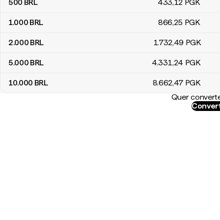
500
BRL
433
,12
PGK
1.000
BRL
866
,25
PGK
2.000
BRL
1.732
,49
PGK
5.000
BRL
4.331
,24
PGK
10.000
BRL
8.662
,47
PGK
Quer converte
Convert