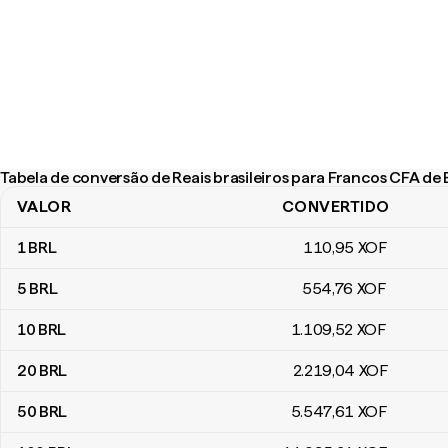
Tabela de conversão de Reais brasileiros para Francos CFA d
VALOR
CONVERTIDO
Tabela de conversão de Reais brasileiros para Francos CFA de 
1
BRL
110
,95
XOF
5
BRL
554
,76
XOF
10
BRL
1.109
,52
XOF
20
BRL
2.219
,04
XOF
50
BRL
5.547
,61
XOF