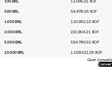
100
BRL
11.095
,21
XOF
500
BRL
55.476
,05
XOF
1.000
BRL
110.952
,10
XOF
2.000
BRL
221.904
,21
XOF
5.000
BRL
554.760
,52
XOF
10.000
BRL
1.109.521
,05
XOF
Quer converte
Convert