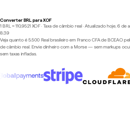
Converter BRL para XOF
1 BRL ≈ 110,9521 XOF · Taxa de câmbio real
·
Atualizado hoje, 6 de 
8:39
Veja quanto é 5.500 Real brasileiro em Franco CFA de BCEAO pel
de câmbio real. Envie dinheiro com a Morse — sem markups ocul
sem taxas infladas.