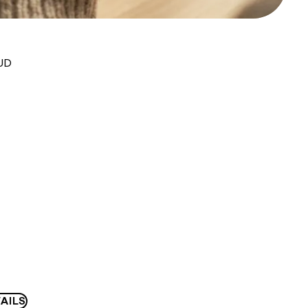
AUD
AILS