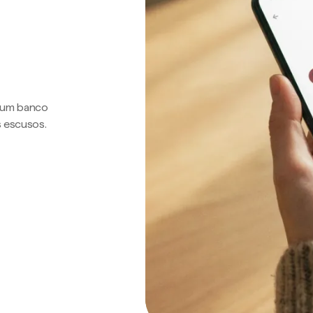
a um banco
s escusos.