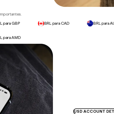
 importantes.
L para GBP
BRL para CAD
BRL para 
L para AMD
USD ACCOUNT DET