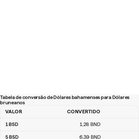
Tabela de conversão de Dólares bahamenses para Dólares
bruneanos
VALOR
CONVERTIDO
Tabela de conversão de Dólares bahamenses para Dólares brun
1
BSD
1
,28
BND
5
BSD
6
,39
BND