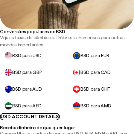
Conversões populares de BSD
Veja as taxas de câmbio de Dólares bahamenses para outras
moedas importantes.
BSD para USD
BSD para EUR
BSD para GBP
BSD para CAD
BSD para AUD
BSD para CHF
BSD para AED
BSD para AMD
USD ACCOUNT DETAILS
Receba dinheiro de qualquer lugar
Compartilhe os dados da conta em USD, EUR, MXN e BRL com