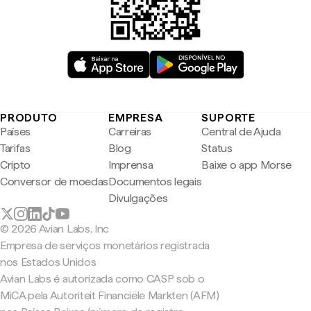
PRODUTO
EMPRESA
SUPORTE
Países
Carreiras
Central de Ajuda
Tarifas
Blog
Status
Cripto
Imprensa
Baixe o app Morse
Conversor de moedas
Documentos legais
Divulgações
© 2026 Avian Labs, Inc
Empresa de serviços monetários registrada
nos Estados Unidos
Avian Labs é autorizada como CASP sob o
MiCA pela Autoriteit Financiële Markten (AFM)