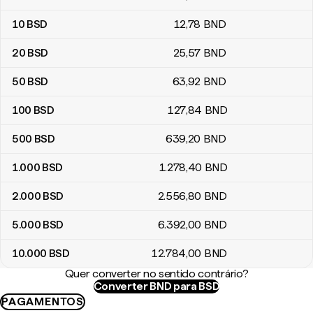
10
BSD
12
,78
BND
20
BSD
25
,57
BND
50
BSD
63
,92
BND
100
BSD
127
,84
BND
500
BSD
639
,20
BND
1.000
BSD
1.278
,40
BND
2.000
BSD
2.556
,80
BND
5.000
BSD
6.392
,00
BND
10.000
BSD
12.784
,00
BND
Quer converter no sentido contrário?
Converter BND para BSD
PAGAMENTOS