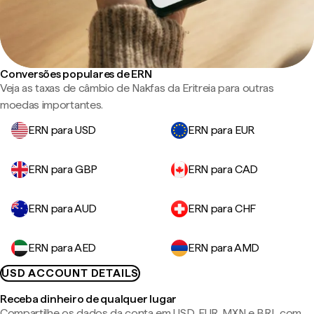
Conversões populares de ERN
Veja as taxas de câmbio de Nakfas da Eritreia para outras
moedas importantes.
ERN para USD
ERN para EUR
ERN para GBP
ERN para CAD
ERN para AUD
ERN para CHF
ERN para AED
ERN para AMD
USD ACCOUNT DETAILS
Receba dinheiro de qualquer lugar
Compartilhe os dados da conta em USD, EUR, MXN e BRL com