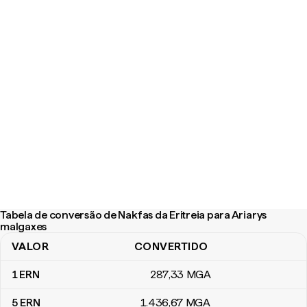
Tabela de conversão de Nakfas da Eritreia para Ariarys
malgaxes
VALOR
CONVERTIDO
Tabela de conversão de Nakfas da Eritreia para Ariarys malgaxes
1
ERN
287
,33
MGA
5
ERN
1.436
,67
MGA