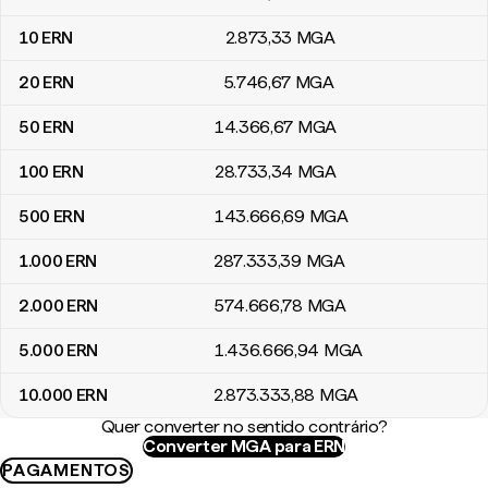
10
ERN
2.873
,33
MGA
20
ERN
5.746
,67
MGA
50
ERN
14.366
,67
MGA
100
ERN
28.733
,34
MGA
500
ERN
143.666
,69
MGA
1.000
ERN
287.333
,39
MGA
2.000
ERN
574.666
,78
MGA
5.000
ERN
1.436.666
,94
MGA
10.000
ERN
2.873.333
,88
MGA
Quer converter no sentido contrário?
Converter MGA para ERN
PAGAMENTOS