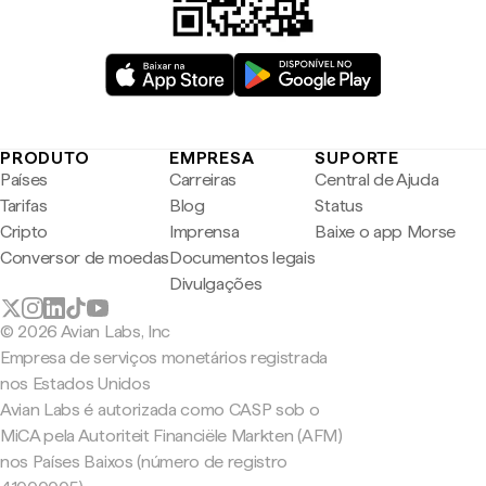
PRODUTO
EMPRESA
SUPORTE
Países
Carreiras
Central de Ajuda
Tarifas
Blog
Status
Cripto
Imprensa
Baixe o app Morse
Conversor de moedas
Documentos legais
Divulgações
© 2026 Avian Labs, Inc
Empresa de serviços monetários registrada
nos Estados Unidos
Avian Labs é autorizada como CASP sob o
MiCA pela Autoriteit Financiële Markten (AFM)
nos Países Baixos (número de registro