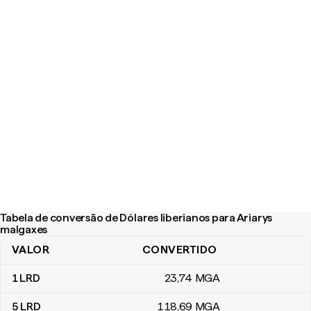
Tabela de conversão de Dólares liberianos para Ariarys
malgaxes
VALOR
CONVERTIDO
Tabela de conversão de Dólares liberianos para Ariarys malgaxes
1
LRD
23
,74
MGA
5
LRD
118
,69
MGA