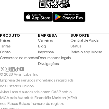
PRODUTO
EMPRESA
SUPORTE
Países
Carreiras
Central de Ajuda
Tarifas
Blog
Status
Cripto
Imprensa
Baixe o app Morse
Conversor de moedas
Documentos legais
Divulgações
© 2026 Avian Labs, Inc
Empresa de serviços monetários registrada
nos Estados Unidos
Avian Labs é autorizada como CASP sob o
MiCA pela Autoriteit Financiële Markten (AFM)
nos Países Baixos (número de registro