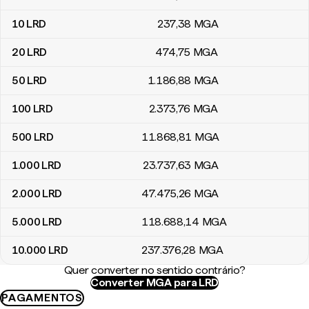
10
LRD
237
,38
MGA
20
LRD
474
,75
MGA
50
LRD
1.186
,88
MGA
100
LRD
2.373
,76
MGA
500
LRD
11.868
,81
MGA
1.000
LRD
23.737
,63
MGA
2.000
LRD
47.475
,26
MGA
5.000
LRD
118.688
,14
MGA
10.000
LRD
237.376
,28
MGA
Quer converter no sentido contrário?
Converter MGA para LRD
PAGAMENTOS