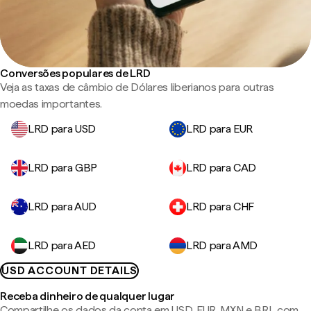
Conversões populares de LRD
Veja as taxas de câmbio de Dólares liberianos para outras
moedas importantes.
LRD para USD
LRD para EUR
LRD para GBP
LRD para CAD
LRD para AUD
LRD para CHF
LRD para AED
LRD para AMD
USD ACCOUNT DETAILS
Receba dinheiro de qualquer lugar
Compartilhe os dados da conta em USD, EUR, MXN e BRL com