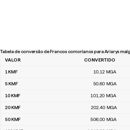
Tabela de conversão de Francos comorianos para Ariarys mal
VALOR
CONVERTIDO
Tabela de conversão de Francos comorianos para Ariarys malga
1
KMF
10
,12
MGA
5
KMF
50
,60
MGA
10
KMF
101
,20
MGA
20
KMF
202
,40
MGA
50
KMF
506
,00
MGA