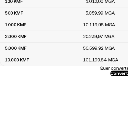
100
KMF
1.012
,00
MGA
500
KMF
5.059
,99
MGA
1.000
KMF
10.119
,98
MGA
2.000
KMF
20.239
,97
MGA
5.000
KMF
50.599
,92
MGA
10.000
KMF
101.199
,84
MGA
Quer converte
Convert