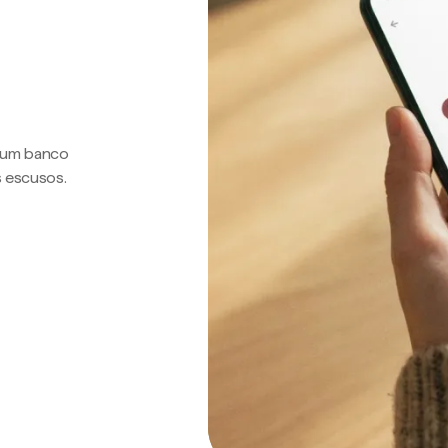
a um banco
s escusos.