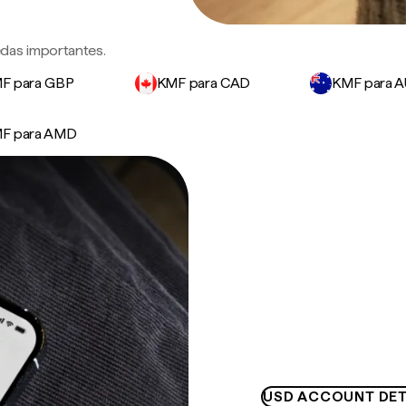
das importantes.
F para GBP
KMF para CAD
KMF para 
F para AMD
USD ACCOUNT DET