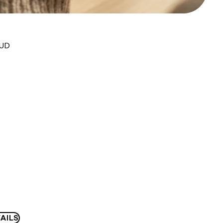
AUD
AILS