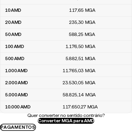
10
AMD
117
,65
MGA
20
AMD
235
,30
MGA
50
AMD
588
,25
MGA
100
AMD
1.176
,50
MGA
500
AMD
5.882
,51
MGA
1.000
AMD
11.765
,03
MGA
2.000
AMD
23.530
,05
MGA
5.000
AMD
58.825
,14
MGA
10.000
AMD
117.650
,27
MGA
Quer converter no sentido contrário?
Converter MGA para AMD
PAGAMENTOS