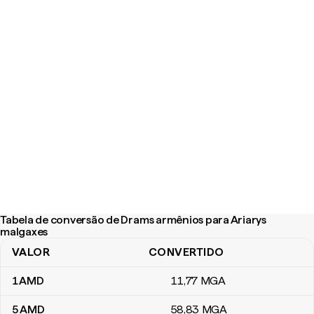
Tabela de conversão de Drams armênios para Ariarys
malgaxes
VALOR
CONVERTIDO
Tabela de conversão de Drams armênios para Ariarys malgaxes
1
AMD
11
,77
MGA
5
AMD
58
,83
MGA