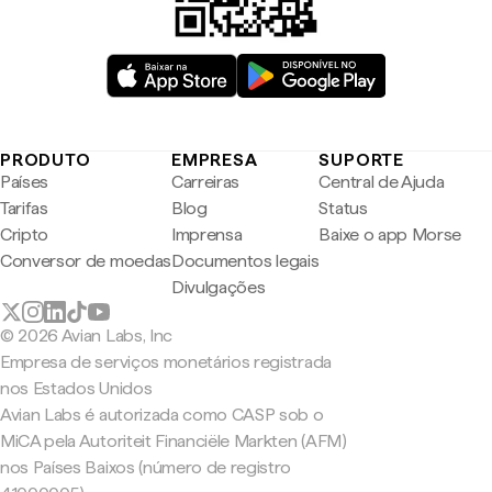
PRODUTO
EMPRESA
SUPORTE
Países
Carreiras
Central de Ajuda
Tarifas
Blog
Status
Cripto
Imprensa
Baixe o app Morse
Conversor de moedas
Documentos legais
Divulgações
© 2026 Avian Labs, Inc
Empresa de serviços monetários registrada
nos Estados Unidos
Avian Labs é autorizada como CASP sob o
MiCA pela Autoriteit Financiële Markten (AFM)
nos Países Baixos (número de registro