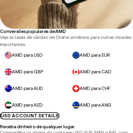
Conversões populares de AMD
Veja as taxas de câmbio de Drams armênios para outras moedas
importantes.
AMD para USD
AMD para EUR
AMD para GBP
AMD para CAD
AMD para AUD
AMD para CHF
AMD para AED
AMD para ANG
USD ACCOUNT DETAILS
Receba dinheiro de qualquer lugar
Compartilhe os dados da conta em USD, EUR, MXN e BRL com