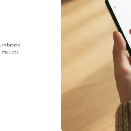
a um banco
s escusos.