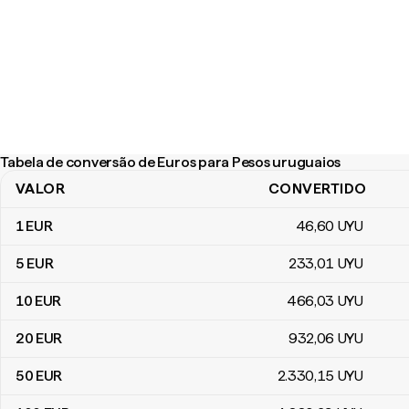
Tabela de conversão de Euros para Pesos uruguaios
VALOR
CONVERTIDO
Tabela de conversão de Euros para Pesos uruguaios
1
EUR
46
,60
UYU
5
EUR
233
,01
UYU
10
EUR
466
,03
UYU
20
EUR
932
,06
UYU
50
EUR
2.330
,15
UYU