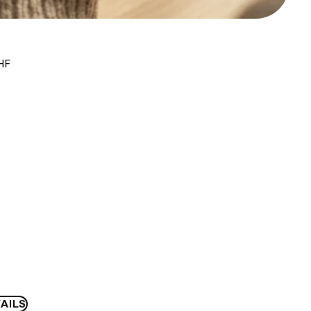
HF
AILS