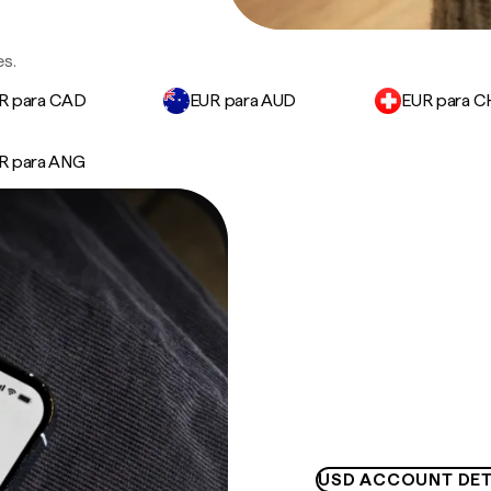
es.
R para CAD
EUR para AUD
EUR para C
R para ANG
USD ACCOUNT DET