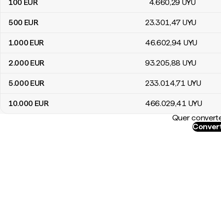
100
EUR
4.660
,29
UYU
500
EUR
23.301
,47
UYU
1.000
EUR
46.602
,94
UYU
2.000
EUR
93.205
,88
UYU
5.000
EUR
233.014
,71
UYU
10.000
EUR
466.029
,41
UYU
Quer converte
Convert