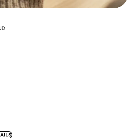
AUD
AILS