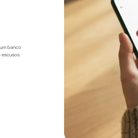
a um banco
s escusos.