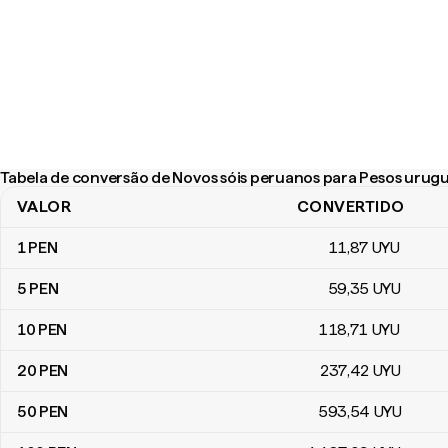
Tabela de conversão de Novos sóis peruanos para Pesos urug
VALOR
CONVERTIDO
Tabela de conversão de Novos sóis peruanos para Pesos urugua
1
PEN
11
,87
UYU
5
PEN
59
,35
UYU
10
PEN
118
,71
UYU
20
PEN
237
,42
UYU
50
PEN
593
,54
UYU