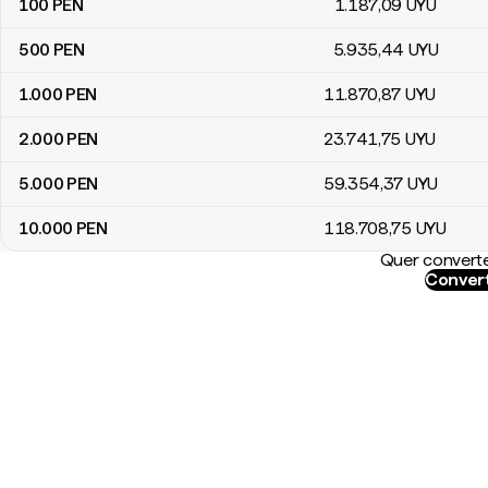
100
PEN
1.187
,09
UYU
500
PEN
5.935
,44
UYU
1.000
PEN
11.870
,87
UYU
2.000
PEN
23.741
,75
UYU
5.000
PEN
59.354
,37
UYU
10.000
PEN
118.708
,75
UYU
Quer converte
Convert