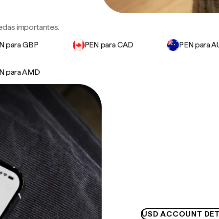
edas importantes.
N para GBP
PEN para CAD
PEN para 
N para AMD
USD ACCOUNT DET