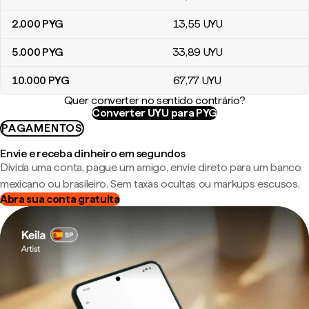
2.000
PYG
13
,55
UYU
5.000
PYG
33
,89
UYU
10.000
PYG
67
,77
UYU
Quer converter no sentido contrário?
Converter UYU para PYG
PAGAMENTOS
Envie e receba dinheiro em segundos
Divida uma conta, pague um amigo, envie direto para um banco
mexicano ou brasileiro. Sem taxas ocultas ou markups escusos.
Abra sua conta gratuita