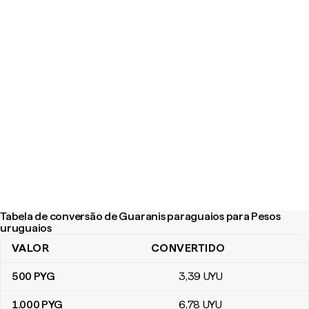
Tabela de conversão de Guaranis paraguaios para Pesos
uruguaios
VALOR
CONVERTIDO
Tabela de conversão de Guaranis paraguaios para Pesos urugua
500
PYG
3
,39
UYU
1.000
PYG
6
,78
UYU