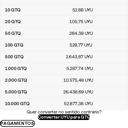
10
GTQ
52
,88
UYU
20
GTQ
105
,75
UYU
50
GTQ
264
,39
UYU
100
GTQ
528
,77
UYU
500
GTQ
2.643
,87
UYU
1.000
GTQ
5.287
,74
UYU
2.000
GTQ
10.575
,48
UYU
5.000
GTQ
26.438
,69
UYU
10.000
GTQ
52.877
,38
UYU
Quer converter no sentido contrário?
Converter UYU para GTQ
PAGAMENTOS