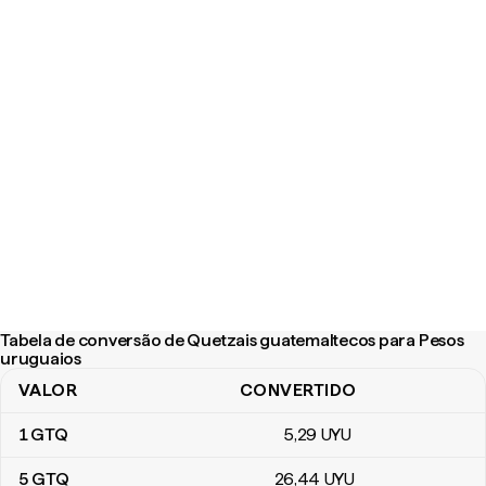
Tabela de conversão de Quetzais guatemaltecos para Pesos
uruguaios
VALOR
CONVERTIDO
Tabela de conversão de Quetzais guatemaltecos para Pesos uru
1
GTQ
5
,29
UYU
5
GTQ
26
,44
UYU