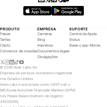
PRODUTO
EMPRESA
SUPORTE
Países
Carreiras
Central de Ajuda
Tarifas
Blog
Status
Cripto
Imprensa
Baixe o app Morse
Conversor de moedas
Documentos legais
Divulgações
© 2026 Avian Labs, Inc
Empresa de serviços monetários registrada
nos Estados Unidos
Avian Labs é autorizada como CASP sob o
MiCA pela Autoriteit Financiële Markten (AFM)
nos Países Baixos (número de registro
41000005).