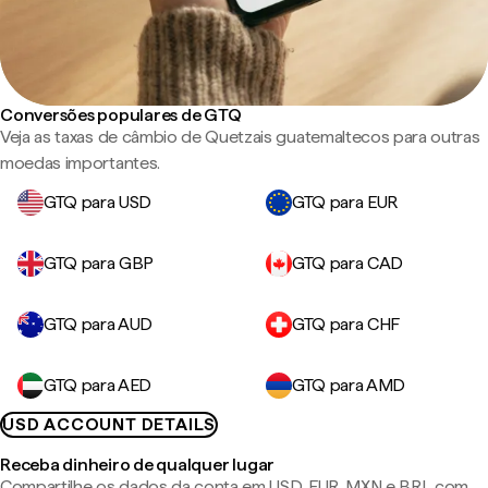
Conversões populares de GTQ
Veja as taxas de câmbio de Quetzais guatemaltecos para outras
moedas importantes.
GTQ para USD
GTQ para EUR
GTQ para GBP
GTQ para CAD
GTQ para AUD
GTQ para CHF
GTQ para AED
GTQ para AMD
USD ACCOUNT DETAILS
Receba dinheiro de qualquer lugar
Compartilhe os dados da conta em USD, EUR, MXN e BRL com