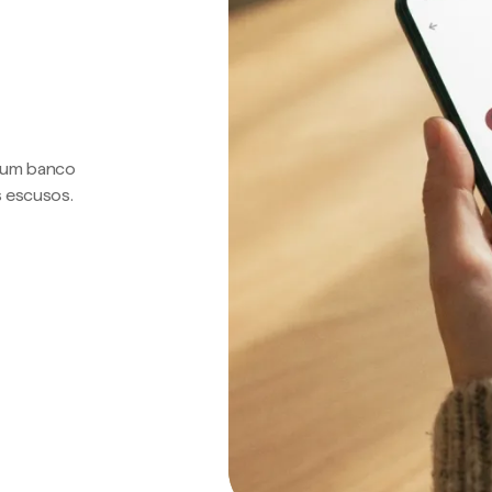
a um banco
s escusos.