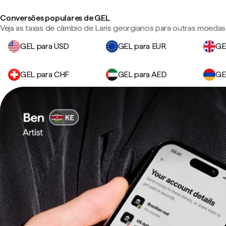
Conversões populares de GEL
Veja as taxas de câmbio de Laris georgianos para outras moedas
GEL para USD
GEL para EUR
GE
GEL para CHF
GEL para AED
GE