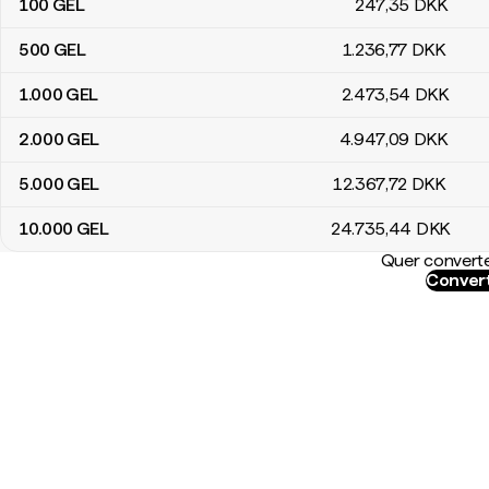
100
GEL
247
,35
DKK
500
GEL
1.236
,77
DKK
1.000
GEL
2.473
,54
DKK
2.000
GEL
4.947
,09
DKK
5.000
GEL
12.367
,72
DKK
10.000
GEL
24.735
,44
DKK
Quer converte
Convert