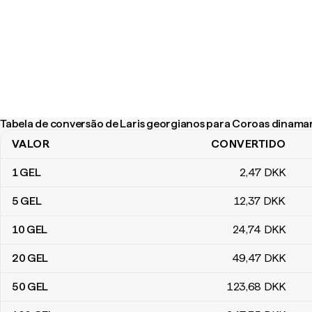
Tabela de conversão de Laris georgianos para Coroas dinama
VALOR
CONVERTIDO
Tabela de conversão de Laris georgianos para Coroas dinamarq
1
GEL
2
,47
DKK
5
GEL
12
,37
DKK
10
GEL
24
,74
DKK
20
GEL
49
,47
DKK
50
GEL
123
,68
DKK