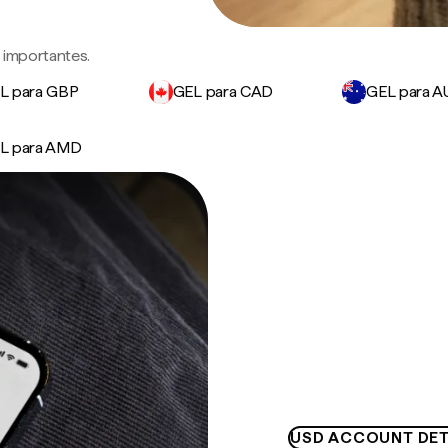
 importantes.
L para GBP
GEL para CAD
GEL para 
L para AMD
USD ACCOUNT DET