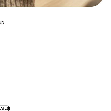
AUD
AILS