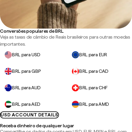
Conversões populares de BRL
Veja as taxas de câmbio de Reais brasileiros para outras moedas
importantes.
BRL para USD
BRL para EUR
BRL para GBP
BRL para CAD
BRL para AUD
BRL para CHF
BRL para AED
BRL para AMD
USD ACCOUNT DETAILS
Receba dinheiro de qualquer lugar
Compartilhe os dados da conta em USD, EUR, MXN e BRL com