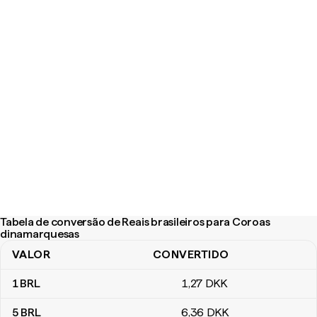
Tabela de conversão de Reais brasileiros para Coroas
dinamarquesas
VALOR
CONVERTIDO
Tabela de conversão de Reais brasileiros para Coroas dinamarqu
1
BRL
1
,27
DKK
5
BRL
6
,36
DKK