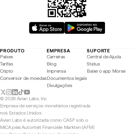
PRODUTO
EMPRESA
SUPORTE
Países
Carreiras
Central de Ajuda
Tarifas
Blog
Status
Cripto
Imprensa
Baixe o app Morse
Conversor de moedas
Documentos legais
Divulgações
© 2026 Avian Labs, Inc
Empresa de serviços monetários registrada
nos Estados Unidos
Avian Labs é autorizada como CASP sob o
MiCA pela Autoriteit Financiële Markten (AFM)