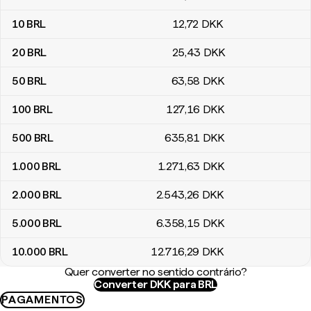
10
BRL
12
,72
DKK
20
BRL
25
,43
DKK
50
BRL
63
,58
DKK
100
BRL
127
,16
DKK
500
BRL
635
,81
DKK
1.000
BRL
1.271
,63
DKK
2.000
BRL
2.543
,26
DKK
5.000
BRL
6.358
,15
DKK
10.000
BRL
12.716
,29
DKK
Quer converter no sentido contrário?
Converter DKK para BRL
PAGAMENTOS