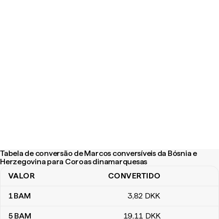
Tabela de conversão de Marcos conversíveis da Bósnia e
Herzegovina para Coroas dinamarquesas
VALOR
CONVERTIDO
Tabela de conversão de Marcos conversíveis da Bósnia e Herze
1
BAM
3
,82
DKK
5
BAM
19
,11
DKK