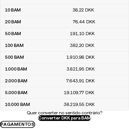
10
BAM
38
,22
DKK
20
BAM
76
,44
DKK
50
BAM
191
,10
DKK
100
BAM
382
,20
DKK
500
BAM
1.910
,98
DKK
1.000
BAM
3.821
,95
DKK
2.000
BAM
7.643
,91
DKK
5.000
BAM
19.109
,77
DKK
10.000
BAM
38.219
,55
DKK
Quer converter no sentido contrário?
Converter DKK para BAM
PAGAMENTOS