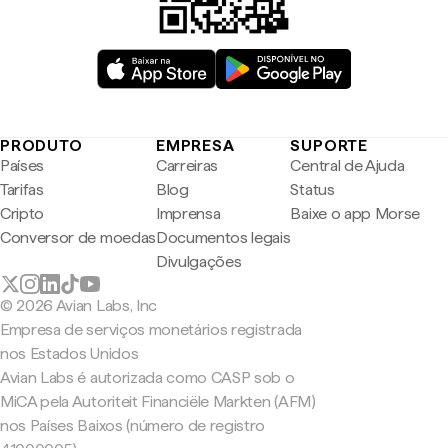
PRODUTO
EMPRESA
SUPORTE
Países
Carreiras
Central de Ajuda
Tarifas
Blog
Status
Cripto
Imprensa
Baixe o app Morse
Conversor de moedas
Documentos legais
Divulgações
© 2026 Avian Labs, Inc
Empresa de serviços monetários registrada
nos Estados Unidos
Avian Labs é autorizada como CASP sob o
MiCA pela Autoriteit Financiële Markten (AFM)
nos Países Baixos (número de registro