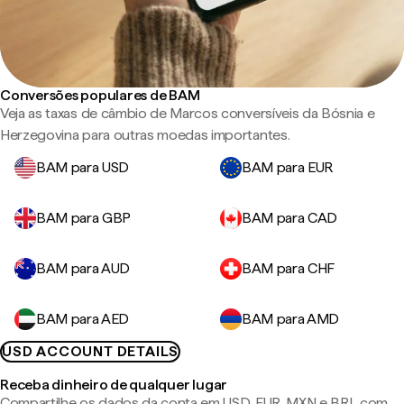
Conversões populares de BAM
Veja as taxas de câmbio de Marcos conversíveis da Bósnia e
Herzegovina para outras moedas importantes.
BAM para USD
BAM para EUR
BAM para GBP
BAM para CAD
BAM para AUD
BAM para CHF
BAM para AED
BAM para AMD
USD ACCOUNT DETAILS
Receba dinheiro de qualquer lugar
Compartilhe os dados da conta em USD, EUR, MXN e BRL com