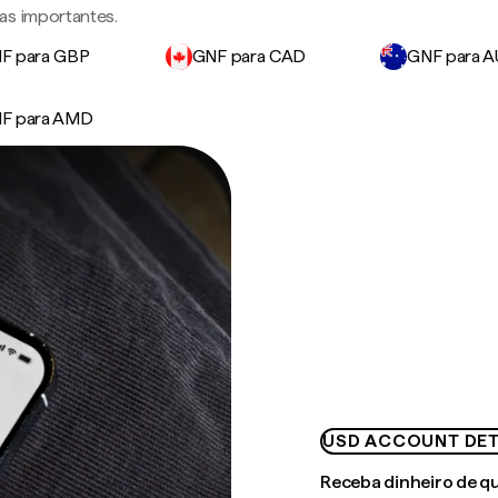
as importantes.
F para GBP
GNF para CAD
GNF para 
F para AMD
USD ACCOUNT DET
Receba dinheiro de q