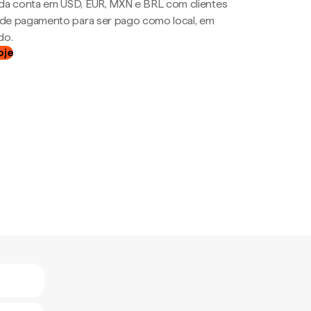
da conta em USD, EUR, MXN e BRL com clientes
a de pagamento para ser pago como local, em
do.
oje