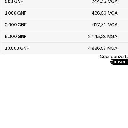
500
GNF
244
,33
MGA
1.000
GNF
488
,66
MGA
2.000
GNF
977
,31
MGA
5.000
GNF
2.443
,28
MGA
10.000
GNF
4.886
,57
MGA
Quer converte
Convert