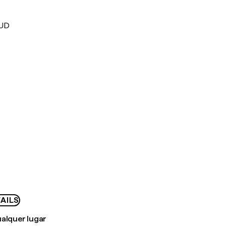
AUD
AILS
ualquer lugar