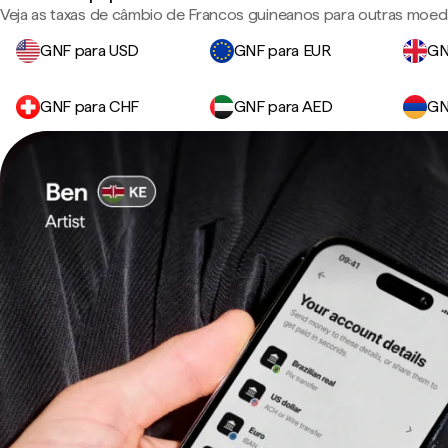
Veja as taxas de câmbio de Francos guineanos para outras moed
GNF para USD
GNF para EUR
GN
GNF para CHF
GNF para AED
GN