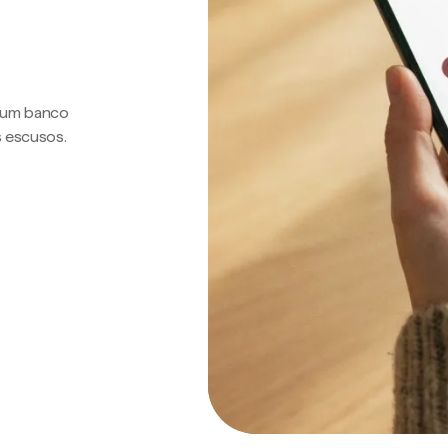
a um banco
s escusos.