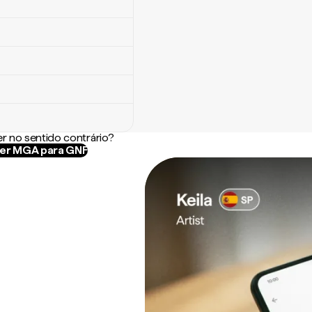
r no sentido contrário?
er MGA para GNF