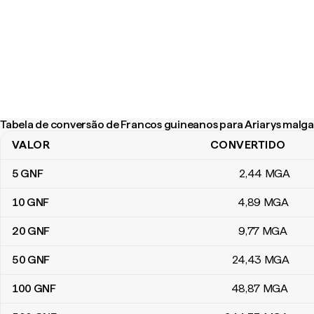
Tabela de conversão de Francos guineanos para Ariarys malg
VALOR
CONVERTIDO
Tabela de conversão de Francos guineanos para Ariarys malgaxe
5
GNF
2
,44
MGA
10
GNF
4
,89
MGA
20
GNF
9
,77
MGA
50
GNF
24
,43
MGA
100
GNF
48
,87
MGA