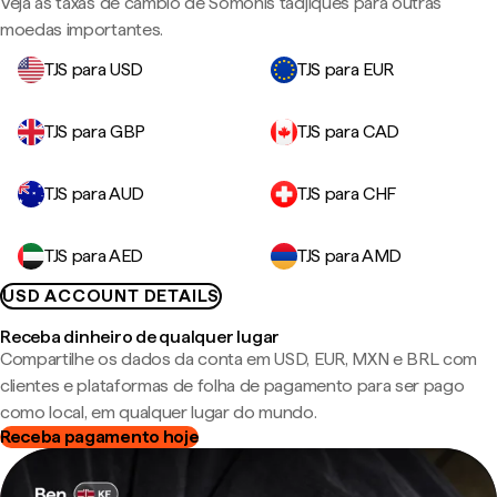
Veja as taxas de câmbio de Somonis tadjiques para outras
moedas importantes.
TJS para USD
TJS para EUR
TJS para GBP
TJS para CAD
TJS para AUD
TJS para CHF
TJS para AED
TJS para AMD
USD ACCOUNT DETAILS
Receba dinheiro de qualquer lugar
Compartilhe os dados da conta em USD, EUR, MXN e BRL com
clientes e plataformas de folha de pagamento para ser pago
como local, em qualquer lugar do mundo.
Receba pagamento hoje