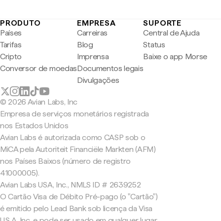
PRODUTO
EMPRESA
SUPORTE
Países
Carreiras
Central de Ajuda
Tarifas
Blog
Status
Cripto
Imprensa
Baixe o app Morse
Conversor de moedas
Documentos legais
Divulgações
© 2026 Avian Labs, Inc
Empresa de serviços monetários registrada
nos Estados Unidos
Avian Labs é autorizada como CASP sob o
MiCA pela Autoriteit Financiële Markten (AFM)
nos Países Baixos (número de registro
41000005).
Avian Labs USA, Inc., NMLS ID # 2639252
O Cartão Visa de Débito Pré-pago (o "Cartão")
é emitido pelo Lead Bank sob licença da Visa
U.S.A. Inc. e pode ser usado em qualquer lugar