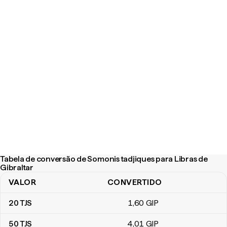
Tabela de conversão de Somonis tadjiques para Libras de
Gibraltar
VALOR
CONVERTIDO
Tabela de conversão de Somonis tadjiques para Libras de Gibralt
20
TJS
1
,60
GIP
50
TJS
4
,01
GIP