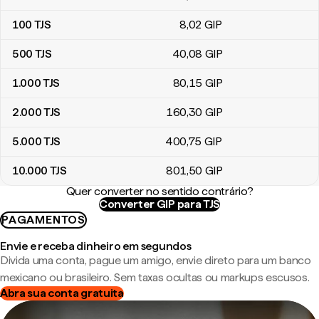
100
TJS
8
,02
GIP
500
TJS
40
,08
GIP
1.000
TJS
80
,15
GIP
2.000
TJS
160
,30
GIP
5.000
TJS
400
,75
GIP
10.000
TJS
801
,50
GIP
Quer converter no sentido contrário?
Converter GIP para TJS
PAGAMENTOS
Envie e receba dinheiro em segundos
Divida uma conta, pague um amigo, envie direto para um banco
mexicano ou brasileiro. Sem taxas ocultas ou markups escusos.
Abra sua conta gratuita