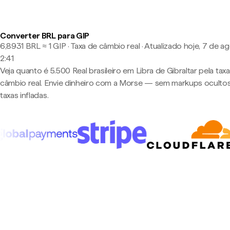
Converter BRL para GIP
6,8931 BRL ≈ 1 GIP · Taxa de câmbio real
·
Atualizado hoje, 7 de ag
2:41
Veja quanto é 5.500 Real brasileiro em Libra de Gibraltar pela tax
câmbio real. Envie dinheiro com a Morse — sem markups oculto
taxas infladas.