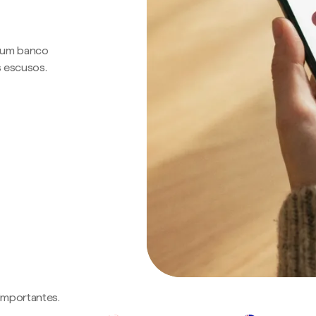
a um banco
s escusos.
 importantes.