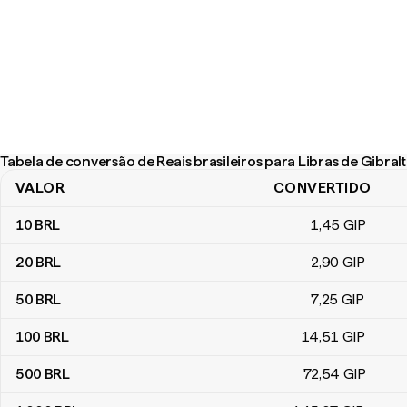
Tabela de conversão de Reais brasileiros para Libras de Gibral
VALOR
CONVERTIDO
Tabela de conversão de Reais brasileiros para Libras de Gibraltar
10
BRL
1
,45
GIP
20
BRL
2
,90
GIP
50
BRL
7
,25
GIP
100
BRL
14
,51
GIP
500
BRL
72
,54
GIP