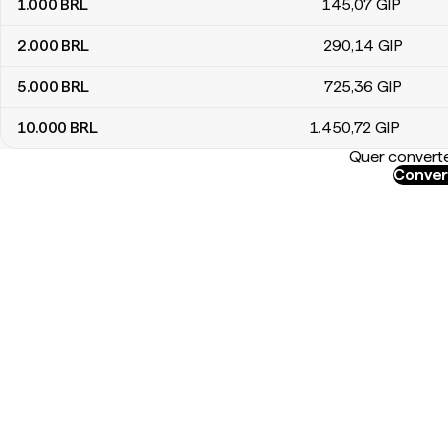
1.000
BRL
145
,07
GIP
2.000
BRL
290
,14
GIP
5.000
BRL
725
,36
GIP
10.000
BRL
1.450
,72
GIP
Quer converte
Conver