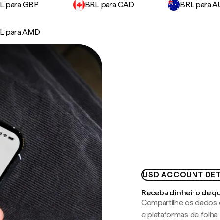
L para GBP
BRL para CAD
BRL para 
L para AMD
USD ACCOUNT DET
Receba dinheiro de q
Compartilhe os dados 
e plataformas de folh