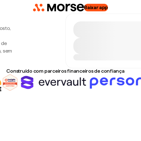
Baixar app
osto,
a de
s, sem
Construído com parceiros financeiros de confiança