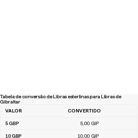
Tabela de conversão de Libras esterlinas para Libras de
Gibraltar
VALOR
CONVERTIDO
Tabela de conversão de Libras esterlinas para Libras de Gibraltar
5
GBP
5
,00
GIP
10
GBP
10
,00
GIP