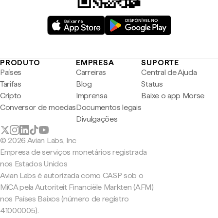
PRODUTO
EMPRESA
SUPORTE
Países
Carreiras
Central de Ajuda
Tarifas
Blog
Status
Cripto
Imprensa
Baixe o app Morse
Conversor de moedas
Documentos legais
Divulgações
© 2026 Avian Labs, Inc
Empresa de serviços monetários registrada
nos Estados Unidos
Avian Labs é autorizada como CASP sob o
MiCA pela Autoriteit Financiële Markten (AFM)
nos Países Baixos (número de registro
41000005).