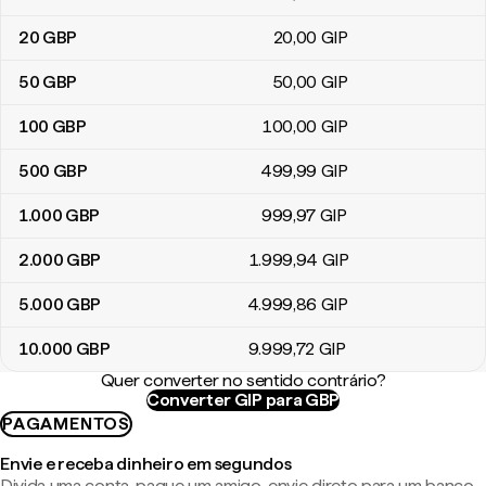
20
GBP
20
,00
GIP
50
GBP
50
,00
GIP
100
GBP
100
,00
GIP
500
GBP
499
,99
GIP
1.000
GBP
999
,97
GIP
2.000
GBP
1.999
,94
GIP
5.000
GBP
4.999
,86
GIP
10.000
GBP
9.999
,72
GIP
Quer converter no sentido contrário?
Converter GIP para GBP
PAGAMENTOS
Envie e receba dinheiro em segundos
Divida uma conta, pague um amigo, envie direto para um banco