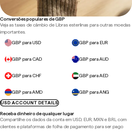
Conversões populares de GBP
Veja as taxas de câmbio de Libras esterlinas para outras moedas
importantes.
GBP para USD
GBP para EUR
GBP para CAD
GBP para AUD
GBP para CHF
GBP para AED
GBP para AMD
GBP para ANG
USD ACCOUNT DETAILS
Receba dinheiro de qualquer lugar
Compartilhe os dados da conta em USD, EUR, MXN e BRL com
clientes e plataformas de folha de pagamento para ser pago