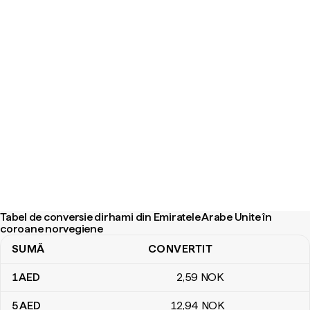
Tabel de conversie dirhami din Emiratele Arabe Unite în
coroane norvegiene
SUMĂ
CONVERTIT
Tabel de conversie dirhami din Emiratele Arabe Unite în coroane
1
AED
2
,59
NOK
5
AED
12
,94
NOK