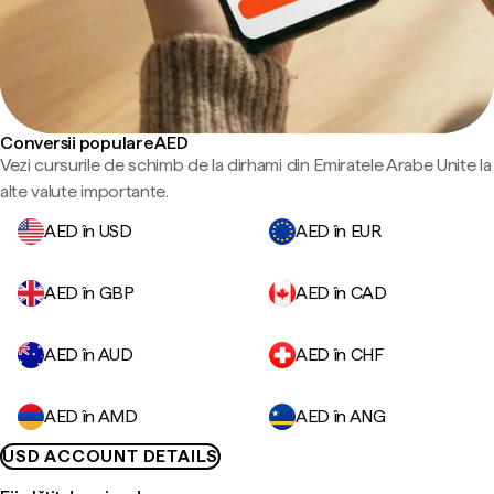
Conversii populare AED
Vezi cursurile de schimb de la dirhami din Emiratele Arabe Unite la
alte valute importante.
AED în USD
AED în EUR
AED în GBP
AED în CAD
AED în AUD
AED în CHF
AED în AMD
AED în ANG
USD ACCOUNT DETAILS