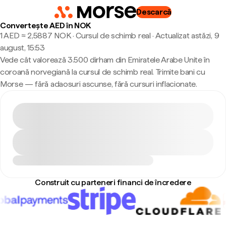
Descarcă
Convertește AED în NOK
1 AED ≈ 2,5887 NOK · Cursul de schimb real
·
Actualizat astăzi, 9
august, 15:53
Vede cât valorează 3.500 dirham din Emiratele Arabe Unite în
coroană norvegiană la cursul de schimb real. Trimite bani cu
Morse — fără adaosuri ascunse, fără cursuri inflacionate.
Construit cu parteneri financi de încredere