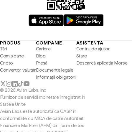
PRODUS
COMPANIE
ASISTENȚĂ
Țări
Cariere
Centru de ajutor
Comisioane
Blog
Stare
Cripto
Presă
Descarcă aplicația Morse
Convertor valutar
Documente legale
Informații obligatorii
© 2026 Avian Labs, Inc
Furnizor de servicii monetare înregistrat în
Statele Unite
Avian Labs este autorizată ca CASP în
conformitate cu MiCA de către Autoriteit
Financiële Markten (AFM) din Țările de Jos