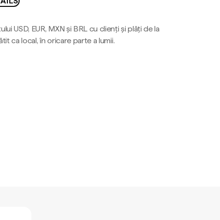
AILS
ului USD, EUR, MXN și BRL cu clienți și plăți de la
tit ca local, în oricare parte a lumii.