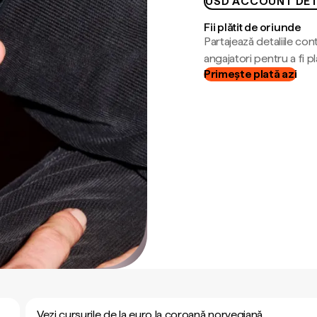
USD ACCOUNT DET
Fii plătit de oriunde
Partajează detaliile cont
angajatori pentru a fi plă
Primește plată azi
Vezi cursurile de la euro la coroană norvegiană