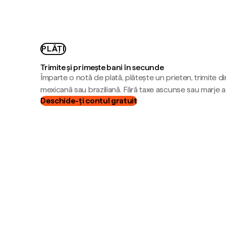
PLĂȚI
Trimite și primește bani în secunde
Împarte o notă de plată, plătește un prieten, trimite d
mexicană sau braziliană. Fără taxe ascunse sau marje 
Deschide-ți contul gratuit