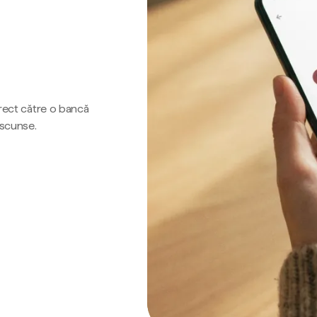
irect către o bancă
ascunse.