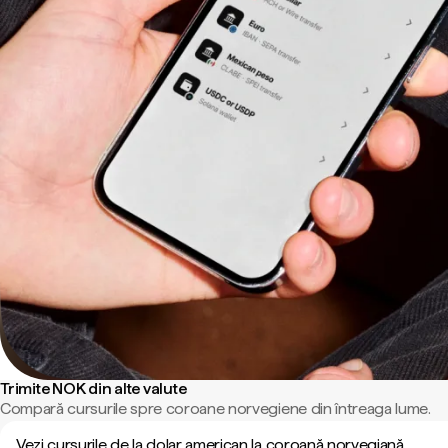
Trimite NOK din alte valute
Compară cursurile spre coroane norvegiene din întreaga lume.
Vezi cursurile de la dolar american la coroană norvegiană