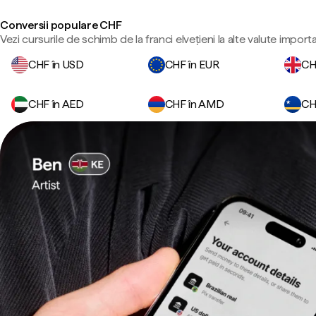
Conversii populare CHF
Vezi cursurile de schimb de la franci elvețieni la alte valute import
CHF în USD
CHF în EUR
CH
CHF în AED
CHF în AMD
CH