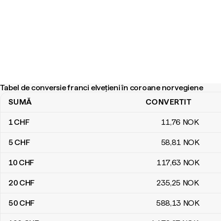
Tabel de conversie franci elvețieni în coroane norvegiene
SUMĂ
CONVERTIT
Tabel de conversie franci elvețieni în coroane norvegiene
1
CHF
11
,76
NOK
5
CHF
58
,81
NOK
10
CHF
117
,63
NOK
20
CHF
235
,25
NOK
50
CHF
588
,13
NOK