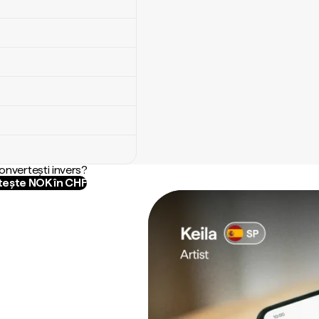
convertești invers?
ește NOK în CHF