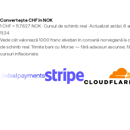
Convertește CHF în NOK
1 CHF ≈ 11,7627 NOK · Cursul de schimb real
·
Actualizat astăzi, 6 
11:34
Vede cât valorează 1.000 franc elvețian în coroană norvegiană la 
de schimb real. Trimite bani cu Morse — fără adaosuri ascunse, f
cursuri inflacionate.