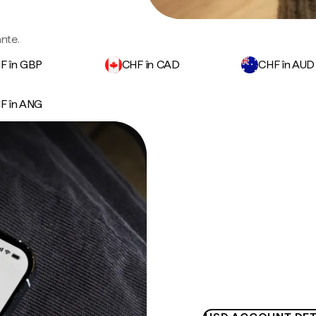
ante.
F în GBP
CHF în CAD
CHF în AUD
F în ANG