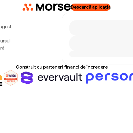
Descarcă aplicația
august,
cursul
ără
Construit cu parteneri financi de încredere