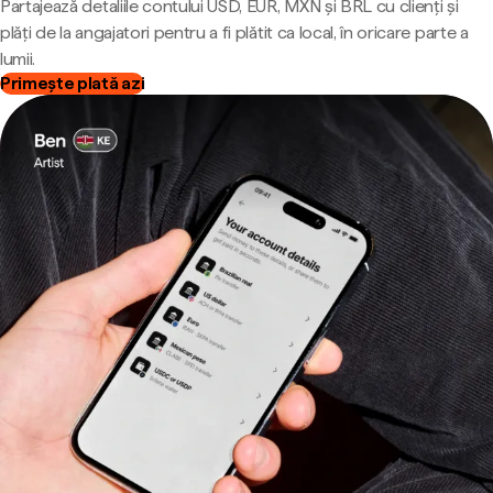
Partajează detaliile contului USD, EUR, MXN și BRL cu clienți și
plăți de la angajatori pentru a fi plătit ca local, în oricare parte a
lumii.
Primește plată azi