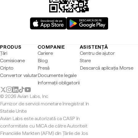
PRODUS
COMPANIE
ASISTENȚĂ
Țări
Cariere
Centru de ajutor
Comisioane
Blog
Stare
Cripto
Presă
Descarcă aplicația Morse
Convertor valutar
Documente legale
Informații obligatorii
© 2026 Avian Labs, Inc
Furnizor de servicii monetare înregistrat în
Statele Unite
Avian Labs este autorizată ca CASP în
conformitate cu MiCA de către Autoriteit
Financiële Markten (AFM) din Țările de Jos