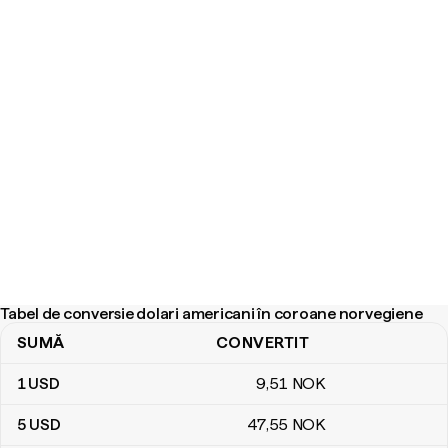
Tabel de conversie dolari americani în coroane norvegiene
SUMĂ
CONVERTIT
Tabel de conversie dolari americani în coroane norvegiene
1
USD
9
,51
NOK
5
USD
47
,55
NOK