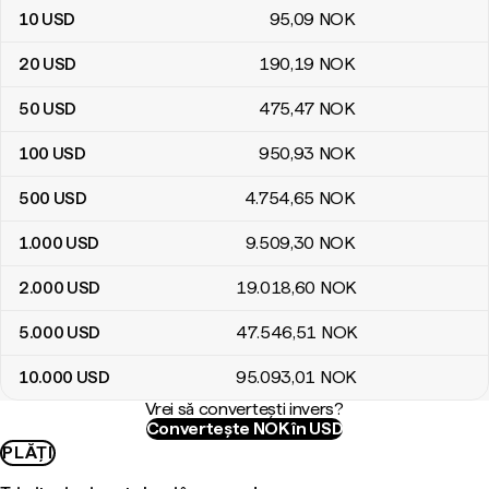
10
USD
95
,09
NOK
20
USD
190
,19
NOK
50
USD
475
,47
NOK
100
USD
950
,93
NOK
500
USD
4.754
,65
NOK
1.000
USD
9.509
,30
NOK
2.000
USD
19.018
,60
NOK
5.000
USD
47.546
,51
NOK
10.000
USD
95.093
,01
NOK
Vrei să convertești invers?
Convertește NOK în USD
PLĂȚI