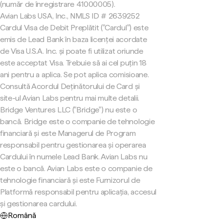
(număr de înregistrare 41000005).
Avian Labs USA, Inc., NMLS ID # 2639252
Cardul Visa de Debit Preplătit ("Cardul") este
emis de Lead Bank în baza licenței acordate
de Visa U.S.A. Inc. și poate fi utilizat oriunde
este acceptat Visa. Trebuie să ai cel puțin 18
ani pentru a aplica. Se pot aplica comisioane.
Consultă Acordul Deținătorului de Card și
site-ul Avian Labs pentru mai multe detalii.
Bridge Ventures LLC ("Bridge") nu este o
bancă. Bridge este o companie de tehnologie
financiară și este Managerul de Program
responsabil pentru gestionarea și operarea
Cardului în numele Lead Bank. Avian Labs nu
este o bancă. Avian Labs este o companie de
tehnologie financiară și este Furnizorul de
Platformă responsabil pentru aplicația, accesul
și gestionarea cardului.
Română