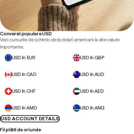
Conversii populare USD
Vezi cursurile de schimb de la dolari americani la alte valute
importante.
USD în EUR
USD în GBP
USD în CAD
USD în AUD
USD în CHF
USD în AED
USD în AMD
USD în ANG
USD ACCOUNT DETAILS
Fii plătit de oriunde