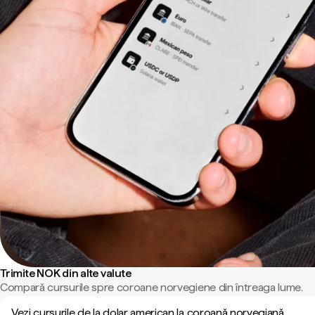
Trimite NOK din alte valute
Compară cursurile spre coroane norvegiene din întreaga lume.
Vezi cursurile de la dolar american la coroană norvegiană