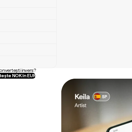
convertești invers?
ește NOK în EUR