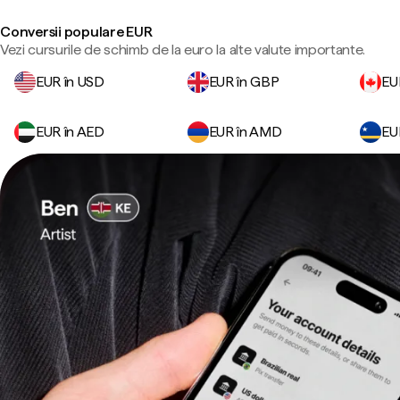
Conversii populare EUR
Vezi cursurile de schimb de la euro la alte valute importante.
EUR în USD
EUR în GBP
EU
EUR în AED
EUR în AMD
EU