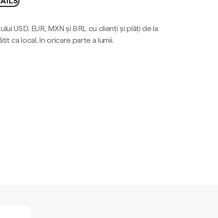
AILS
ului USD, EUR, MXN și BRL cu clienți și plăți de la
tit ca local, în oricare parte a lumii.