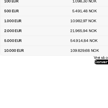
100
EUR
1.098
,30
NOK
500
EUR
5.491
,48
NOK
1.000
EUR
10.982
,97
NOK
2.000
EUR
21.965
,94
NOK
5.000
EUR
54.914
,84
NOK
10.000
EUR
109.829
,68
NOK
Vrei să 
Convert