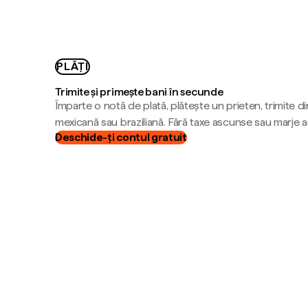
PLĂȚI
Trimite și primește bani în secunde
Împarte o notă de plată, plătește un prieten, trimite d
mexicană sau braziliană. Fără taxe ascunse sau marje 
Deschide-ți contul gratuit