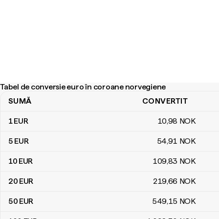
Tabel de conversie euro în coroane norvegiene
SUMĂ
CONVERTIT
Tabel de conversie euro în coroane norvegiene
1
EUR
10
,98
NOK
5
EUR
54
,91
NOK
10
EUR
109
,83
NOK
20
EUR
219
,66
NOK
50
EUR
549
,15
NOK