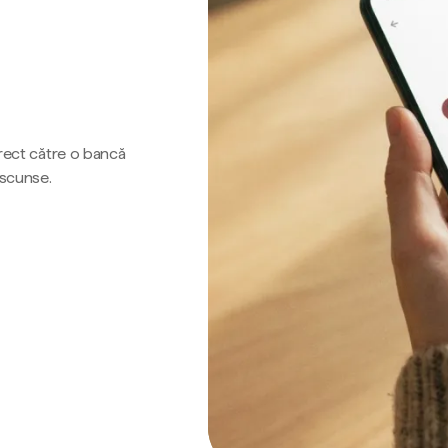
irect către o bancă
ascunse.