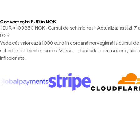
Convertește EUR în NOK
1 EUR ≈ 10,9830 NOK · Cursul de schimb real
·
Actualizat astăzi, 7 
9:29
Vede cât valorează 1.000 euro în coroană norvegiană la cursul de
schimb real. Trimite bani cu Morse — fără adaosuri ascunse, fără 
inflacionate.