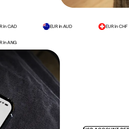
R în CAD
EUR în AUD
EUR în CHF
R în ANG