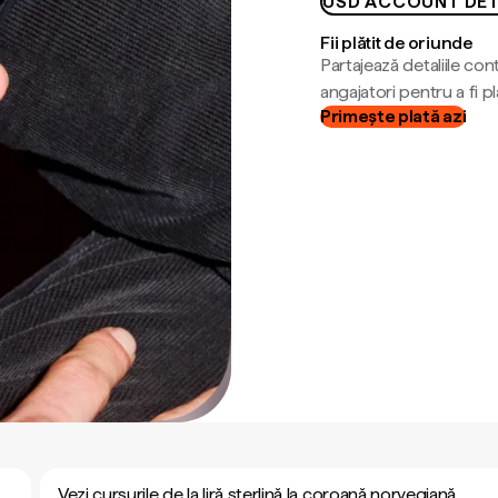
USD ACCOUNT DET
Fii plătit de oriunde
Partajează detaliile cont
angajatori pentru a fi plă
Primește plată azi
Vezi cursurile de la liră sterlină la coroană norvegiană