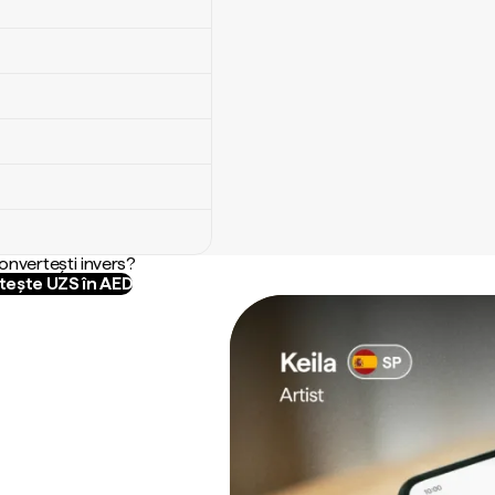
convertești invers?
ește UZS în AED