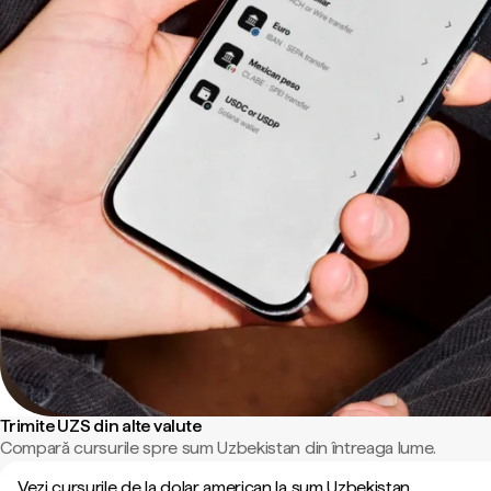
Trimite UZS din alte valute
Compară cursurile spre sum Uzbekistan din întreaga lume.
Vezi cursurile de la dolar american la sum Uzbekistan