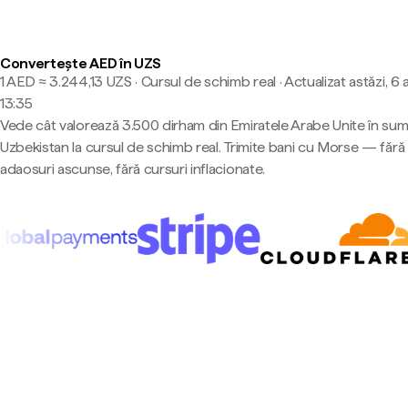
Convertește AED în UZS
1 AED ≈ 3.244,13 UZS · Cursul de schimb real
·
Actualizat astăzi, 6 
13:35
Vede cât valorează 3.500 dirham din Emiratele Arabe Unite în su
Uzbekistan la cursul de schimb real. Trimite bani cu Morse — fără
adaosuri ascunse, fără cursuri inflacionate.