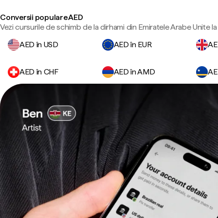
Conversii populare AED
Vezi cursurile de schimb de la dirhami din Emiratele Arabe Unite la
AED în USD
AED în EUR
AE
AED în CHF
AED în AMD
AE