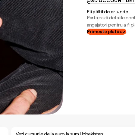
USD ACCOUNT DET
Fii plătit de oriunde
Partajează detaliile cont
angajatori pentru a fi plă
Primește plată azi
Vezi cursurile de la euro la sum Uzbekistan