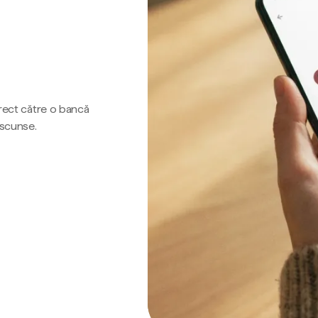
irect către o bancă
ascunse.