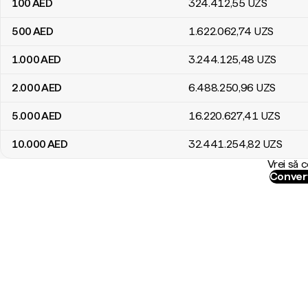
100
AED
324.412
,55
UZS
500
AED
1.622.062
,74
UZS
1.000
AED
3.244.125
,48
UZS
2.000
AED
6.488.250
,96
UZS
5.000
AED
16.220.627
,41
UZS
10.000
AED
32.441.254
,82
UZS
Vrei să 
Convert