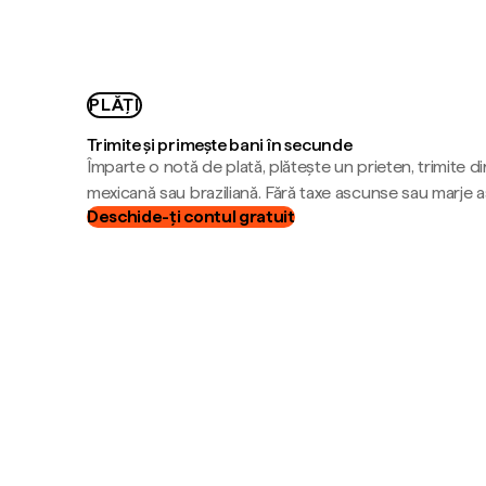
PLĂȚI
Trimite și primește bani în secunde
Împarte o notă de plată, plătește un prieten, trimite d
mexicană sau braziliană. Fără taxe ascunse sau marje 
Deschide-ți contul gratuit