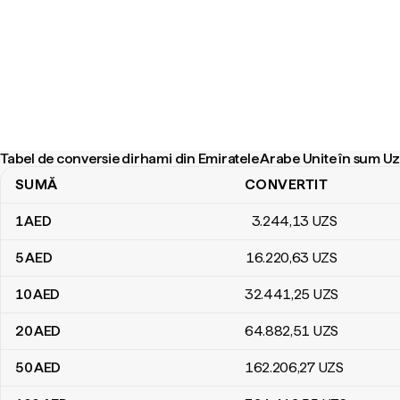
Tabel de conversie dirhami din Emiratele Arabe Unite în sum U
SUMĂ
CONVERTIT
Tabel de conversie dirhami din Emiratele Arabe Unite în sum Uzbe
1
AED
3.244
,13
UZS
5
AED
16.220
,63
UZS
10
AED
32.441
,25
UZS
20
AED
64.882
,51
UZS
50
AED
162.206
,27
UZS