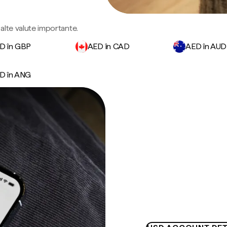
 alte valute importante.
D în GBP
AED în CAD
AED în AUD
D în ANG