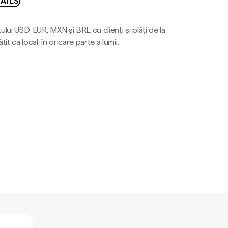
AILS
ului USD, EUR, MXN și BRL cu clienți și plăți de la
tit ca local, în oricare parte a lumii.