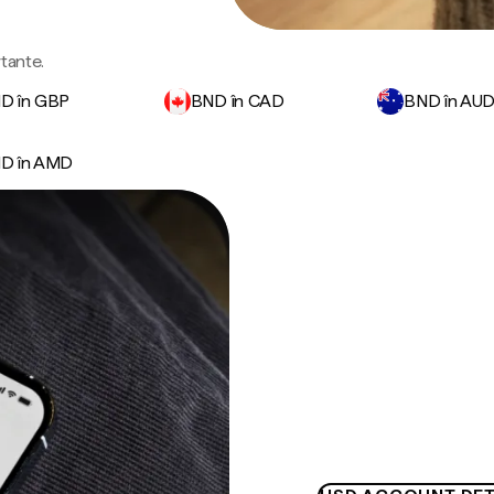
rtante.
D în GBP
BND în CAD
BND în AU
D în AMD