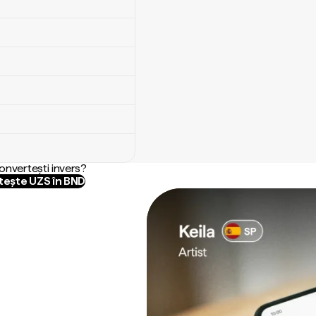
convertești invers?
ește UZS în BND