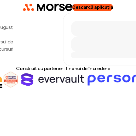
Descarcă aplicația
august,
rsul de
cursuri
Construit cu parteneri financi de încredere