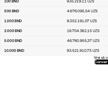
100
BND
935.219
,11
UZS
500
BND
4.676.095
,54
UZS
1.000
BND
9.352.191
,07
UZS
2.000
BND
18.704.382
,15
UZS
5.000
BND
46.760.955
,37
UZS
10.000
BND
93.521.910
,73
UZS
Vrei să 
Convert