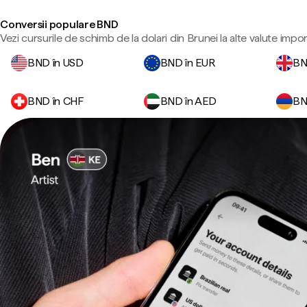
Conversii populare BND
Vezi cursurile de schimb de la dolari din Brunei la alte valute impo
BND în USD
BND în EUR
BN
BND în CHF
BND în AED
BN