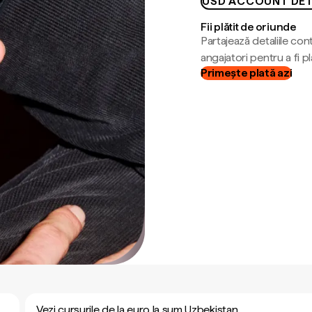
USD ACCOUNT DET
Fii plătit de oriunde
Partajează detaliile cont
angajatori pentru a fi plă
Primește plată azi
Vezi cursurile de la euro la sum Uzbekistan