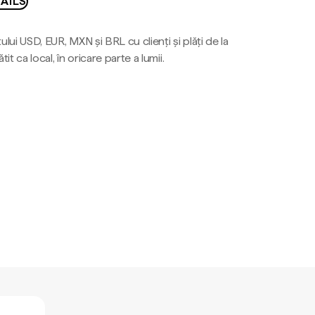
AILS
ului USD, EUR, MXN și BRL cu clienți și plăți de la
tit ca local, în oricare parte a lumii.