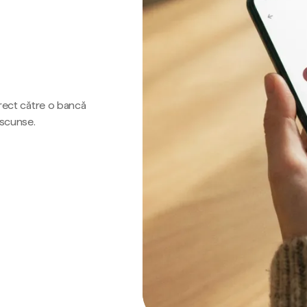
irect către o bancă
ascunse.