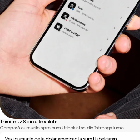
Trimite UZS din alte valute
Compară cursurile spre sum Uzbekistan din întreaga lume.
Vezi cursurile de la dolar american la sum Uzbekistan