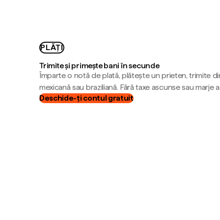
PLĂȚI
Trimite și primește bani în secunde
Împarte o notă de plată, plătește un prieten, trimite d
mexicană sau braziliană. Fără taxe ascunse sau marje 
Deschide-ți contul gratuit