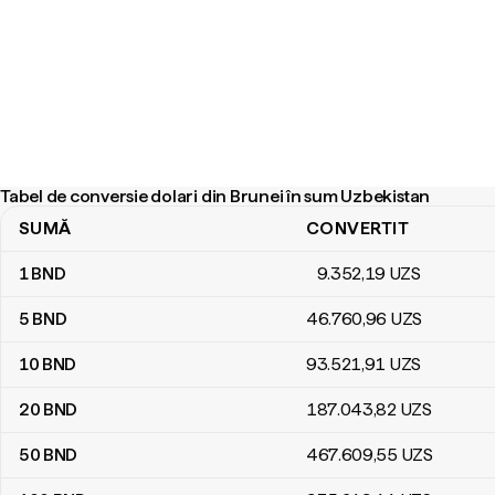
Tabel de conversie dolari din Brunei în sum Uzbekistan
SUMĂ
CONVERTIT
Tabel de conversie dolari din Brunei în sum Uzbekistan
1
BND
9.352
,19
UZS
5
BND
46.760
,96
UZS
10
BND
93.521
,91
UZS
20
BND
187.043
,82
UZS
50
BND
467.609
,55
UZS