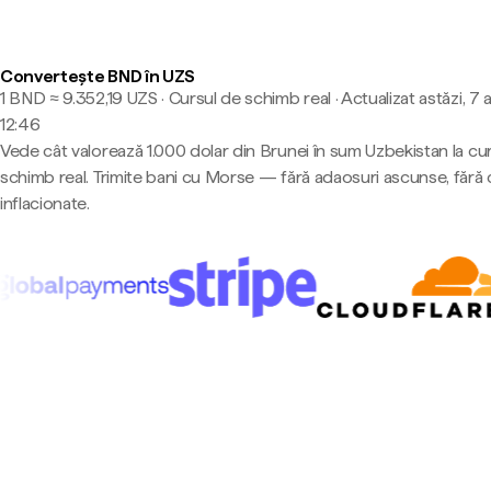
Convertește BND în UZS
1 BND ≈ 9.352,19 UZS · Cursul de schimb real
·
Actualizat astăzi, 7 
12:46
Vede cât valorează 1.000 dolar din Brunei în sum Uzbekistan la cu
schimb real. Trimite bani cu Morse — fără adaosuri ascunse, fără 
inflacionate.