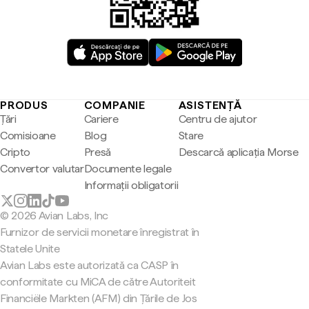
PRODUS
COMPANIE
ASISTENȚĂ
Țări
Cariere
Centru de ajutor
Comisioane
Blog
Stare
Cripto
Presă
Descarcă aplicația Morse
Convertor valutar
Documente legale
Informații obligatorii
© 2026 Avian Labs, Inc
Furnizor de servicii monetare înregistrat în
Statele Unite
Avian Labs este autorizată ca CASP în
conformitate cu MiCA de către Autoriteit
Financiële Markten (AFM) din Țările de Jos