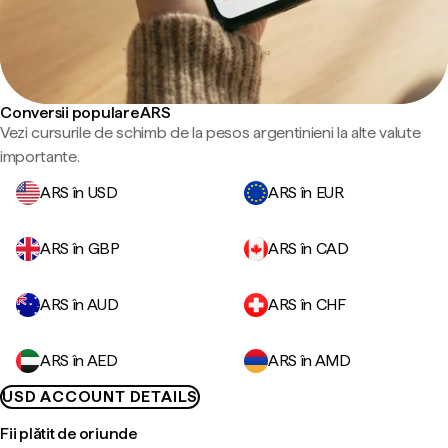
Conversii populare ARS
Vezi cursurile de schimb de la pesos argentinieni la alte valute
importante.
ARS în USD
ARS în EUR
ARS în GBP
ARS în CAD
ARS în AUD
ARS în CHF
ARS în AED
ARS în AMD
USD ACCOUNT DETAILS
Fii plătit de oriunde