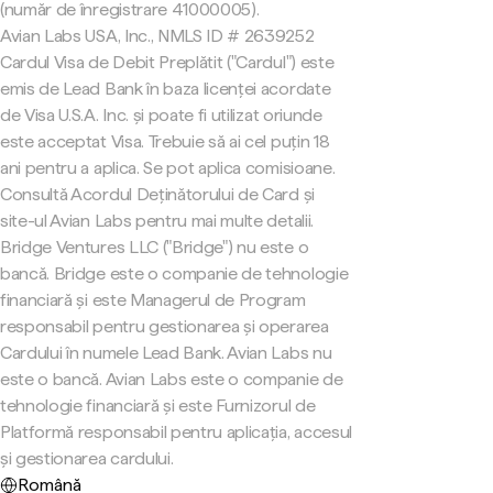
(număr de înregistrare 41000005).
Avian Labs USA, Inc., NMLS ID # 2639252
Cardul Visa de Debit Preplătit ("Cardul") este
emis de Lead Bank în baza licenței acordate
de Visa U.S.A. Inc. și poate fi utilizat oriunde
este acceptat Visa. Trebuie să ai cel puțin 18
ani pentru a aplica. Se pot aplica comisioane.
Consultă Acordul Deținătorului de Card și
site-ul Avian Labs pentru mai multe detalii.
Bridge Ventures LLC ("Bridge") nu este o
bancă. Bridge este o companie de tehnologie
financiară și este Managerul de Program
responsabil pentru gestionarea și operarea
Cardului în numele Lead Bank. Avian Labs nu
este o bancă. Avian Labs este o companie de
tehnologie financiară și este Furnizorul de
Platformă responsabil pentru aplicația, accesul
și gestionarea cardului.
Română