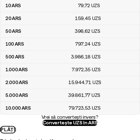
10
ARS
79
,72
UZS
20
ARS
159
,45
UZS
50
ARS
398
,62
UZS
100
ARS
797
,24
UZS
500
ARS
3.986
,18
UZS
1.000
ARS
7.972
,35
UZS
2.000
ARS
15.944
,71
UZS
5.000
ARS
39.861
,77
UZS
10.000
ARS
79.723
,53
UZS
Vrei să convertești invers?
Convertește UZS în ARS
PLĂȚI