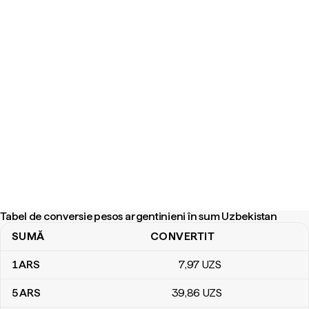
Tabel de conversie pesos argentinieni în sum Uzbekistan
SUMĂ
CONVERTIT
Tabel de conversie pesos argentinieni în sum Uzbekistan
1
ARS
7
,97
UZS
5
ARS
39
,86
UZS