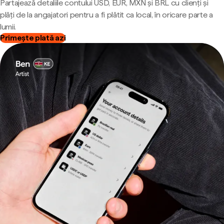
Partajează detaliile contului USD, EUR, MXN și BRL cu clienți și
plăți de la angajatori pentru a fi plătit ca local, în oricare parte a
lumii.
Primește plată azi