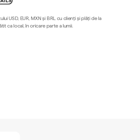
AILS
ului USD, EUR, MXN și BRL cu clienți și plăți de la
tit ca local, în oricare parte a lumii.