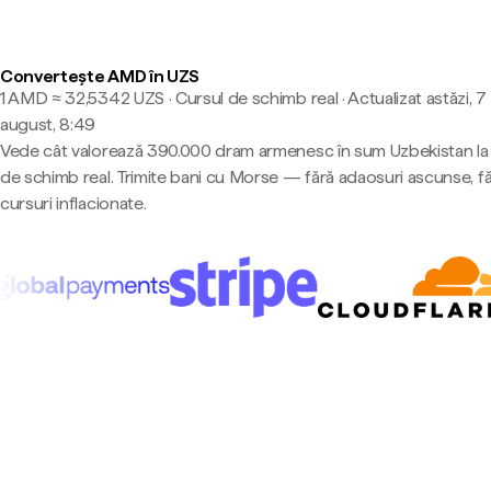
Convertește AMD în UZS
1 AMD ≈ 32,5342 UZS · Cursul de schimb real
·
Actualizat astăzi, 7
august, 8:49
Vede cât valorează 390.000 dram armenesc în sum Uzbekistan la 
de schimb real. Trimite bani cu Morse — fără adaosuri ascunse, f
cursuri inflacionate.