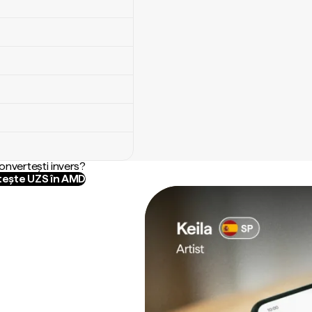
convertești invers?
ește UZS în AMD