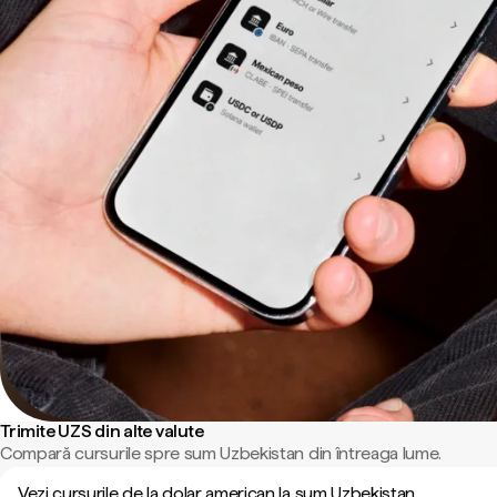
Trimite UZS din alte valute
Compară cursurile spre sum Uzbekistan din întreaga lume.
Vezi cursurile de la dolar american la sum Uzbekistan