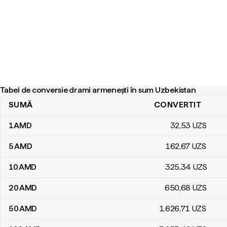
Tabel de conversie drami armenești în sum Uzbekistan
SUMĂ
CONVERTIT
Tabel de conversie drami armenești în sum Uzbekistan
1
AMD
32
,53
UZS
5
AMD
162
,67
UZS
10
AMD
325
,34
UZS
20
AMD
650
,68
UZS
50
AMD
1.626
,71
UZS