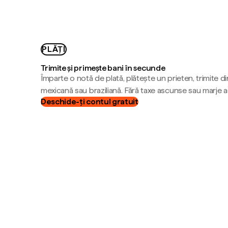
PLĂȚI
Trimite și primește bani în secunde
Împarte o notă de plată, plătește un prieten, trimite d
mexicană sau braziliană. Fără taxe ascunse sau marje 
Deschide-ți contul gratuit