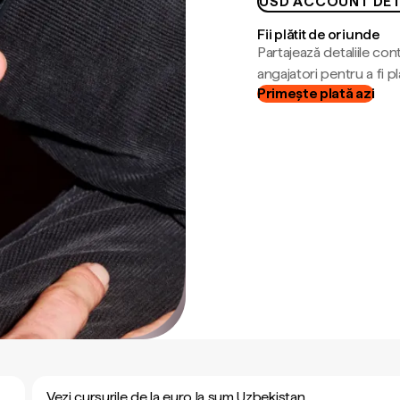
USD ACCOUNT DET
Fii plătit de oriunde
Partajează detaliile cont
angajatori pentru a fi plă
Primește plată azi
Vezi cursurile de la euro la sum Uzbekistan