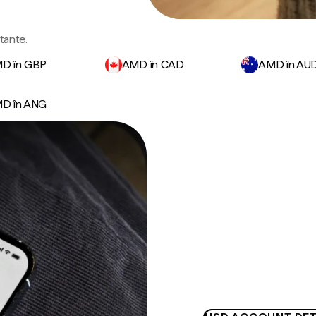
tante.
D în GBP
AMD în CAD
AMD în AU
D în ANG