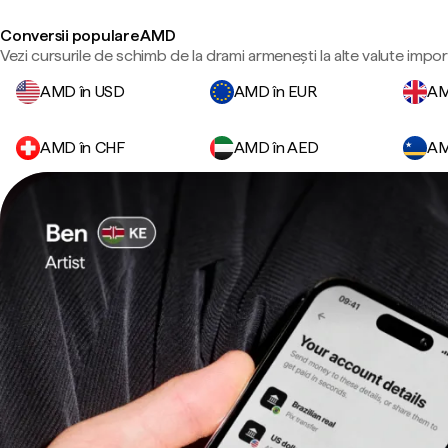
Conversii populare AMD
Vezi cursurile de schimb de la drami armenești la alte valute impor
AMD în USD
AMD în EUR
AM
AMD în CHF
AMD în AED
AM