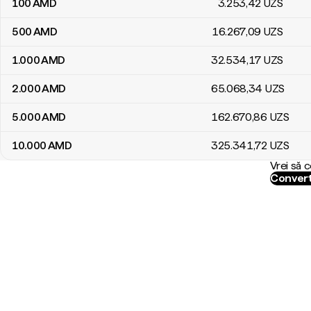
100
AMD
3.253
,42
UZS
500
AMD
16.267
,09
UZS
1.000
AMD
32.534
,17
UZS
2.000
AMD
65.068
,34
UZS
5.000
AMD
162.670
,86
UZS
10.000
AMD
325.341
,72
UZS
Vrei să 
Convert