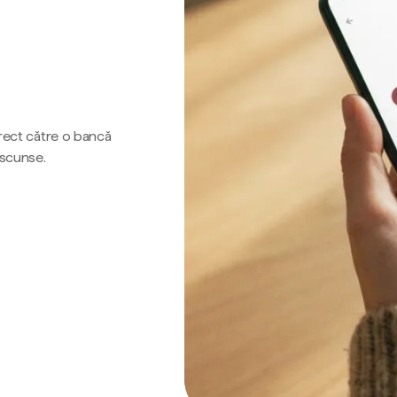
irect către o bancă
ascunse.