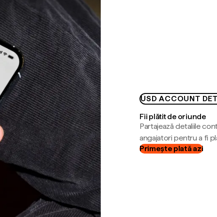
USD ACCOUNT DET
Fii plătit de oriunde
Partajează detaliile cont
angajatori pentru a fi plă
Primește plată azi