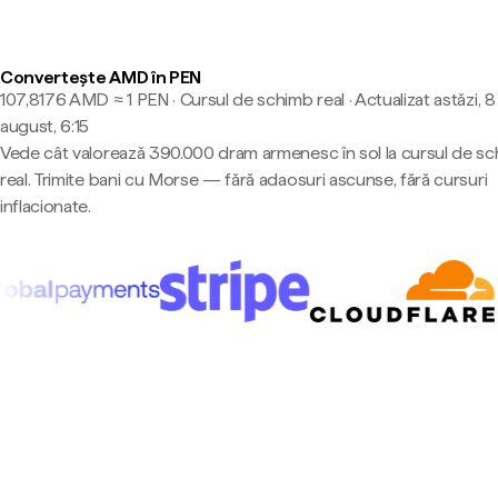
Convertește AMD în PEN
107,8176 AMD ≈ 1 PEN · Cursul de schimb real
·
Actualizat astăzi, 8
august, 6:15
Vede cât valorează 390.000 dram armenesc în sol la cursul de s
real. Trimite bani cu Morse — fără adaosuri ascunse, fără cursuri
inflacionate.