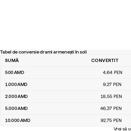
Tabel de conversie drami armenești în soli
SUMĂ
CONVERTIT
Tabel de conversie drami armenești în soli
500
AMD
4
,64
PEN
1.000
AMD
9
,27
PEN
2.000
AMD
18
,55
PEN
5.000
AMD
46
,37
PEN
10.000
AMD
92
,75
PEN
Vrei să 