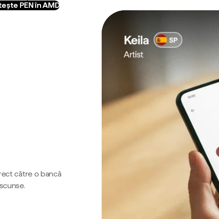
ește PEN în AMD
irect către o bancă
ascunse.