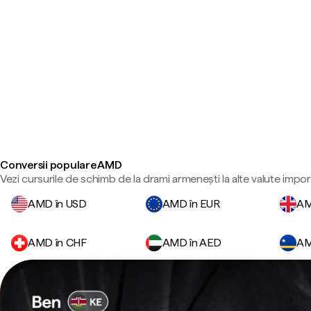
Conversii populare AMD
Vezi cursurile de schimb de la drami armenești la alte valute impor
AMD în USD
AMD în EUR
AM
AMD în CHF
AMD în AED
AM