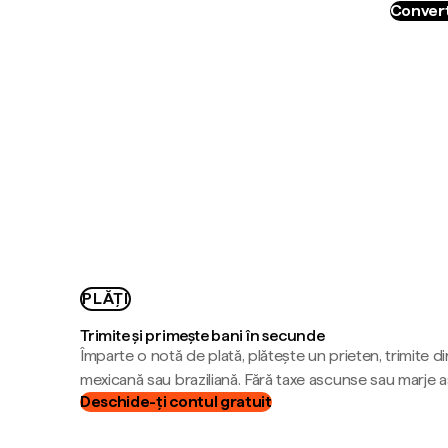
Convert
PLĂȚI
Trimite și primește bani în secunde
Împarte o notă de plată, plătește un prieten, trimite d
mexicană sau braziliană. Fără taxe ascunse sau marje 
Deschide-ți contul gratuit