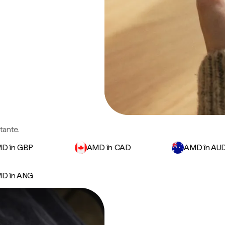
tante.
D în GBP
AMD în CAD
AMD în AU
D în ANG