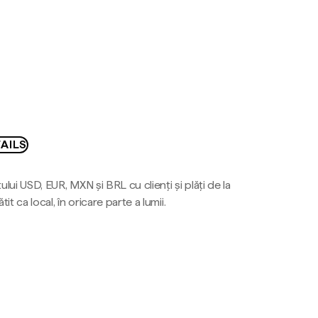
AILS
ului USD, EUR, MXN și BRL cu clienți și plăți de la
tit ca local, în oricare parte a lumii.