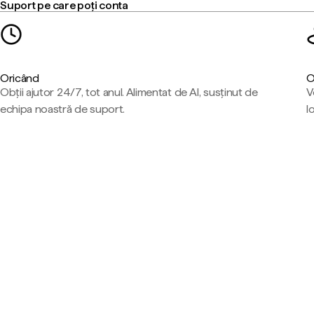
Suport pe care poți conta
Oricând
O
Obții ajutor 24/7, tot anul. Alimentat de AI, susținut de
V
echipa noastră de suport.
l