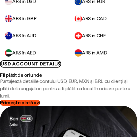
ARS în USD
ARS în EUR
ARS în GBP
ARS în CAD
ARS în AUD
ARS în CHF
ARS în AED
ARS în AMD
USD ACCOUNT DETAILS
Fii plătit de oriunde
Partajează detaliile contului USD, EUR, MXN și BRL cu clienți și
plăți de la angajatori pentru a fi plătit ca local, în oricare parte a
lumii.
Primește plată azi