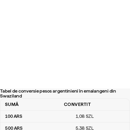
Tabel de conversie pesos argentinieni în emalangeni din
Swaziland
SUMĂ
CONVERTIT
Tabel de conversie pesos argentinieni în emalangeni din Swazilan
100
ARS
1
,08
SZL
500
ARS
5
,38
SZL