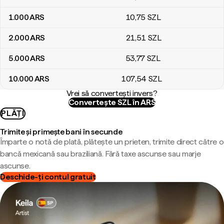
1.000
ARS
10
,75
SZL
2.000
ARS
21
,51
SZL
5.000
ARS
53
,77
SZL
10.000
ARS
107
,54
SZL
Vrei să convertești invers?
Convertește SZL în ARS
PLĂȚI
Trimite și primește bani în secunde
Împarte o notă de plată, plătește un prieten, trimite direct către o
bancă mexicană sau braziliană. Fără taxe ascunse sau marje
ascunse.
Deschide-ți contul gratuit