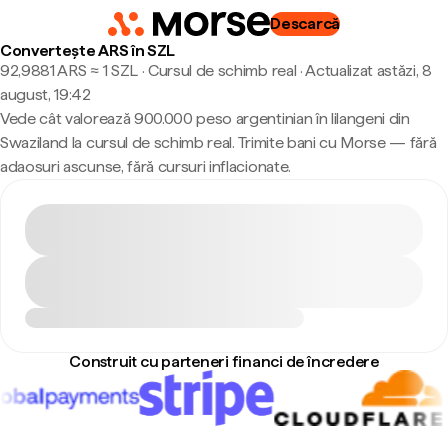
Descarcă
Convertește ARS în SZL
92,9881 ARS ≈ 1 SZL · Cursul de schimb real
·
Actualizat astăzi, 8
august, 19:42
Vede cât valorează 900.000 peso argentinian în lilangeni din
Swaziland la cursul de schimb real. Trimite bani cu Morse — fără
adaosuri ascunse, fără cursuri inflacionate.
Construit cu parteneri financi de încredere