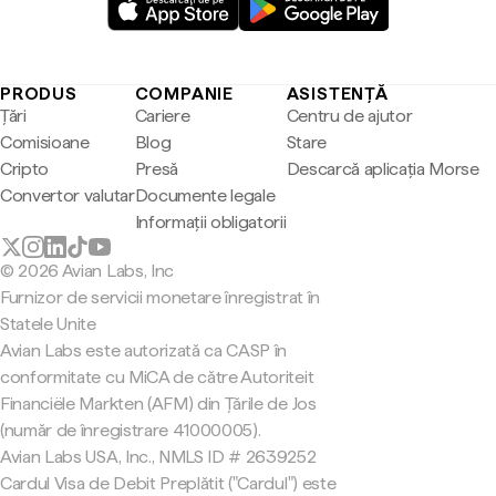
PRODUS
COMPANIE
ASISTENȚĂ
Țări
Cariere
Centru de ajutor
Comisioane
Blog
Stare
Cripto
Presă
Descarcă aplicația Morse
Convertor valutar
Documente legale
Informații obligatorii
© 2026 Avian Labs, Inc
Furnizor de servicii monetare înregistrat în
Statele Unite
Avian Labs este autorizată ca CASP în
conformitate cu MiCA de către Autoriteit
Financiële Markten (AFM) din Țările de Jos
(număr de înregistrare 41000005).
Avian Labs USA, Inc., NMLS ID # 2639252
Cardul Visa de Debit Preplătit ("Cardul") este