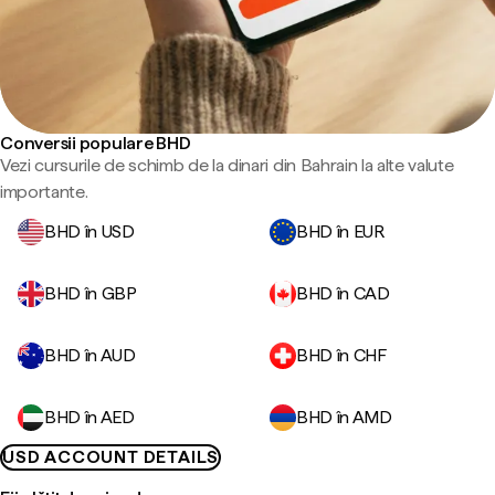
Conversii populare BHD
Vezi cursurile de schimb de la dinari din Bahrain la alte valute
importante.
BHD în USD
BHD în EUR
BHD în GBP
BHD în CAD
BHD în AUD
BHD în CHF
BHD în AED
BHD în AMD
USD ACCOUNT DETAILS