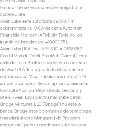
© 2026 Avian Labs, Inc
Furnizor de servicii monetare înregistrat în
Statele Unite
Avian Labs este autorizată ca CASP în
conformitate cu MiCA de către Autoriteit
Financiële Markten (AFM) din Țările de Jos
(număr de înregistrare 41000005).
Avian Labs USA, Inc., NMLS ID # 2639252
Cardul Visa de Debit Preplătit ("Cardul") este
emis de Lead Bank în baza licenței acordate
de Visa U.S.A. Inc. și poate fi utilizat oriunde
este acceptat Visa. Trebuie să ai cel puțin 18
ani pentru a aplica. Se pot aplica comisioane.
Consultă Acordul Deținătorului de Card și
site-ul Avian Labs pentru mai multe detalii.
Bridge Ventures LLC ("Bridge") nu este o
bancă. Bridge este o companie de tehnologie
financiară și este Managerul de Program
responsabil pentru gestionarea și operarea