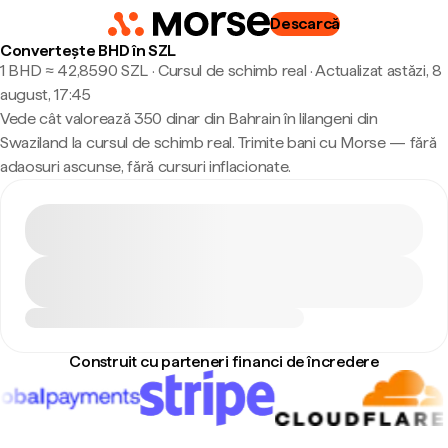
Descarcă
Convertește BHD în SZL
1 BHD ≈ 42,8590 SZL · Cursul de schimb real
·
Actualizat astăzi, 8
august, 17:45
Vede cât valorează 350 dinar din Bahrain în lilangeni din
Swaziland la cursul de schimb real. Trimite bani cu Morse — fără
adaosuri ascunse, fără cursuri inflacionate.
Construit cu parteneri financi de încredere