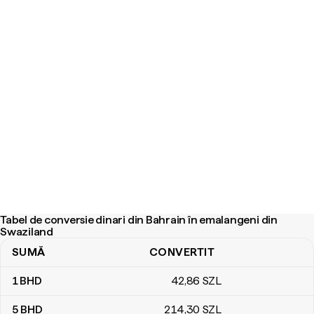
Tabel de conversie dinari din Bahrain în emalangeni din
Swaziland
SUMĂ
CONVERTIT
Tabel de conversie dinari din Bahrain în emalangeni din Swaziland
1
BHD
42
,86
SZL
5
BHD
214
,30
SZL