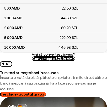
500
AMD
22
,30
SZL
1.000
AMD
44
,60
SZL
2.000
AMD
89
,20
SZL
5.000
AMD
222
,99
SZL
10.000
AMD
445
,98
SZL
Vrei să convertești invers?
Convertește SZL în AMD
PLĂȚI
Trimite și primește bani în secunde
Împarte o notă de plată, plătește un prieten, trimite direct către o
bancă mexicană sau braziliană. Fără taxe ascunse sau marje
ascunse.
Deschide-ți contul gratuit