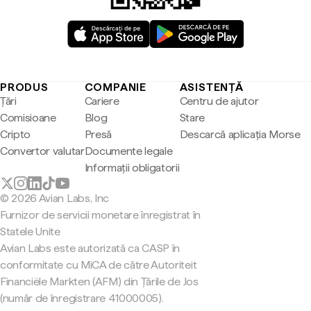
PRODUS
COMPANIE
ASISTENȚĂ
Țări
Cariere
Centru de ajutor
Comisioane
Blog
Stare
Cripto
Presă
Descarcă aplicația Morse
Convertor valutar
Documente legale
Informații obligatorii
© 2026 Avian Labs, Inc
Furnizor de servicii monetare înregistrat în
Statele Unite
Avian Labs este autorizată ca CASP în
conformitate cu MiCA de către Autoriteit
Financiële Markten (AFM) din Țările de Jos
(număr de înregistrare 41000005).