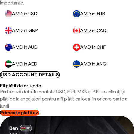
importante.
AMD în USD
AMD în EUR
AMD în GBP
AMD în CAD
AMD în AUD
AMD în CHF
AMD în AED
AMD în ANG
USD ACCOUNT DETAILS
Fii plătit de oriunde
Partajează detaliile contului USD, EUR, MXN și BRL cu clienți și
plăți de la angajatori pentru a fi plătit ca local, în oricare parte a
lumii.
Primește plată azi