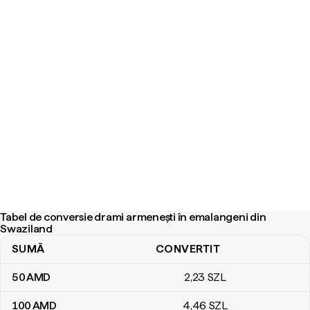
Tabel de conversie drami armenești în emalangeni din
Swaziland
SUMĂ
CONVERTIT
Tabel de conversie drami armenești în emalangeni din Swaziland
50
AMD
2
,23
SZL
100
AMD
4
,46
SZL