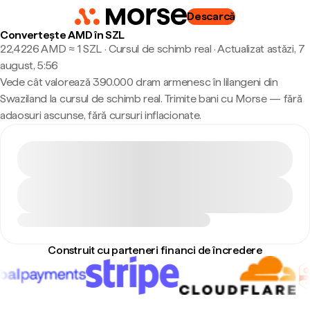
Descarcă
Convertește AMD în SZL
22,4226 AMD ≈ 1 SZL · Cursul de schimb real
·
Actualizat astăzi, 7
august, 5:56
Vede cât valorează 390.000 dram armenesc în lilangeni din
Swaziland la cursul de schimb real. Trimite bani cu Morse — fără
adaosuri ascunse, fără cursuri inflacionate.
Construit cu parteneri financi de încredere