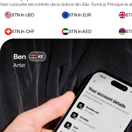
Vezi cursurile de schimb de la dobre din São Tomé și Príncipe la a
STN în USD
STN în EUR
ST
STN în CHF
STN în AED
ST