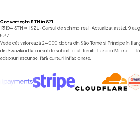
Convertește STN în SZL
1,3194 STN ≈ 1 SZL · Cursul de schimb real
·
Actualizat astăzi, 9 aug
5:37
Vede cât valorează 24.000 dobra din São Tomé și Príncipe în lilan
din Swaziland la cursul de schimb real. Trimite bani cu Morse — fă
adaosuri ascunse, fără cursuri inflacionate.