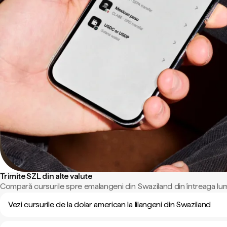
Trimite SZL din alte valute
Compară cursurile spre emalangeni din Swaziland din întreaga lu
Vezi cursurile de la dolar american la lilangeni din Swaziland