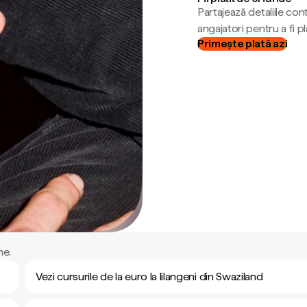
Partajează detaliile cont
angajatori pentru a fi plă
Primește plată azi
me.
Vezi cursurile de la euro la lilangeni din Swaziland