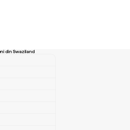
eni din Swaziland
 din Swaziland