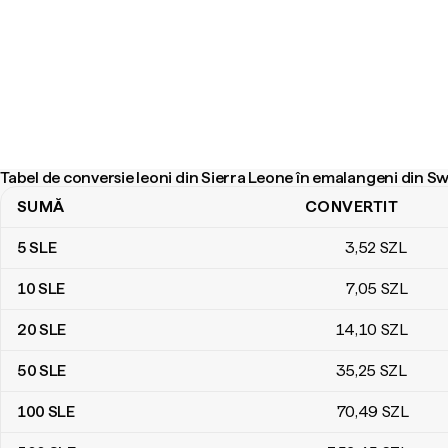
Tabel de conversie leoni din Sierra Leone în emalangeni din S
SUMĂ
CONVERTIT
Tabel de conversie leoni din Sierra Leone în emalangeni din Swazi
5
SLE
3
,52
SZL
10
SLE
7
,05
SZL
20
SLE
14
,10
SZL
50
SLE
35
,25
SZL
100
SLE
70
,49
SZL