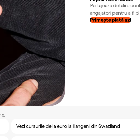
Partajează detaliile cont
angajatori pentru a fi plă
Primește plată azi
me.
Vezi cursurile de la euro la lilangeni din Swaziland