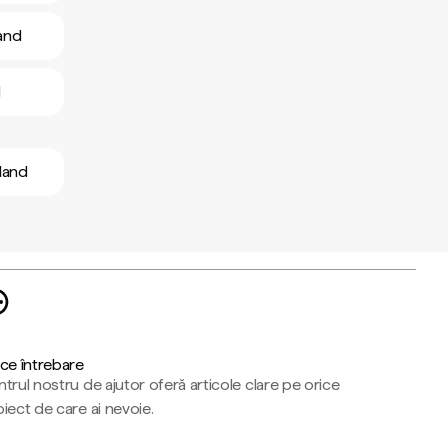
land
d
iland
ce întrebare
trul nostru de ajutor oferă articole clare pe orice
iect de care ai nevoie.