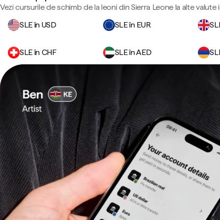
Vezi cursurile de schimb de la leoni din Sierra Leone la alte valute
SLE în USD
SLE în EUR
SL
SLE în CHF
SLE în AED
SL