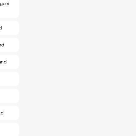
ngeni
d
and
land
nd