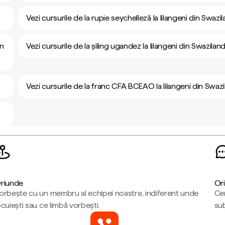
Vezi cursurile de la rupie seychelleză la lilangeni din Swazi
in
Vezi cursurile de la șiling ugandez la lilangeni din Swazilan
Vezi cursurile de la franc CFA BCEAO la lilangeni din Swaz
riunde
Ori
orbește cu un membru al echipei noastre, indiferent unde
Cen
ocuiești sau ce limbă vorbești.
sub