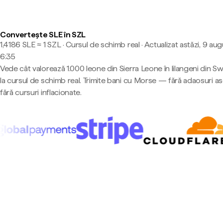
Convertește SLE în SZL
1,4186 SLE ≈ 1 SZL · Cursul de schimb real
·
Actualizat astăzi, 9 aug
6:35
Vede cât valorează 1.000 leone din Sierra Leone în lilangeni din S
la cursul de schimb real. Trimite bani cu Morse — fără adaosuri a
fără cursuri inflacionate.