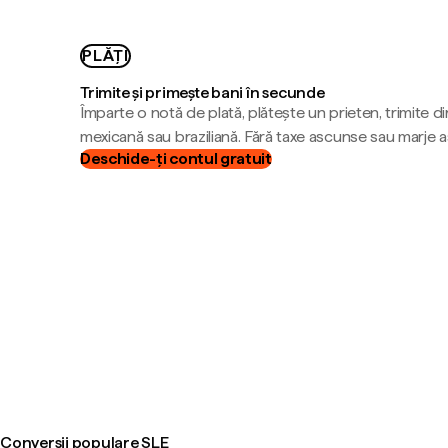
PLĂȚI
Trimite și primește bani în secunde
Împarte o notă de plată, plătește un prieten, trimite d
mexicană sau braziliană. Fără taxe ascunse sau marje 
Deschide-ți contul gratuit
Conversii populare SLE