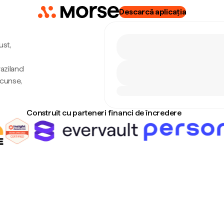
Descarcă aplicația
ust,
waziland
scunse,
Construit cu parteneri financi de încredere