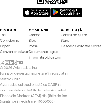
PRODUS
COMPANIE
ASISTENȚĂ
Țări
Cariere
Centru de ajutor
Comisioane
Blog
Stare
Cripto
Presă
Descarcă aplicația Morse
Convertor valutar
Documente legale
Informații obligatorii
© 2026 Avian Labs, Inc
Furnizor de servicii monetare înregistrat în
Statele Unite
Avian Labs este autorizată ca CASP în
conformitate cu MiCA de către Autoriteit
Financiële Markten (AFM) din Țările de Jos
(număr de înregistrare 41000005).