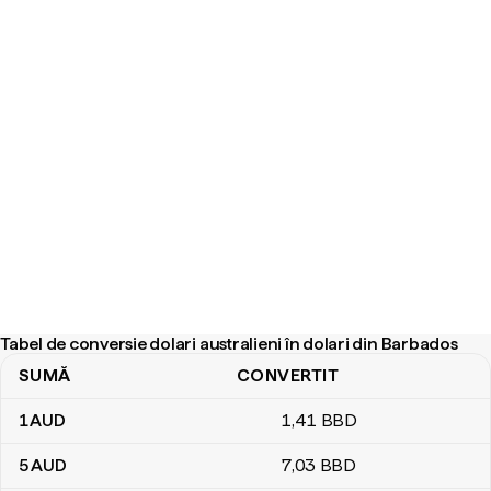
Tabel de conversie dolari australieni în dolari din Barbados
SUMĂ
CONVERTIT
Tabel de conversie dolari australieni în dolari din Barbados
1
AUD
1
,41
BBD
5
AUD
7
,03
BBD