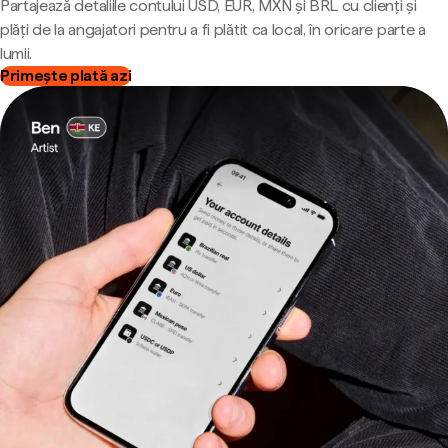
Partajează detaliile contului USD, EUR, MXN și BRL cu clienți și
plăți de la angajatori pentru a fi plătit ca local, în oricare parte a
lumii.
Primește plată azi