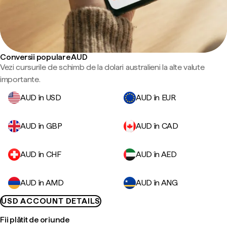
Conversii populare AUD
Vezi cursurile de schimb de la dolari australieni la alte valute
importante.
AUD în USD
AUD în EUR
AUD în GBP
AUD în CAD
AUD în CHF
AUD în AED
AUD în AMD
AUD în ANG
USD ACCOUNT DETAILS
Fii plătit de oriunde