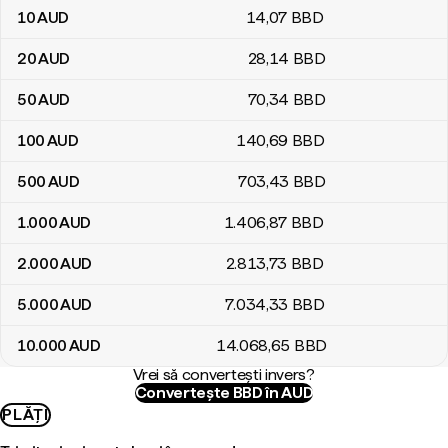
10
AUD
14
,07
BBD
20
AUD
28
,14
BBD
50
AUD
70
,34
BBD
100
AUD
140
,69
BBD
500
AUD
703
,43
BBD
1.000
AUD
1.406
,87
BBD
2.000
AUD
2.813
,73
BBD
5.000
AUD
7.034
,33
BBD
10.000
AUD
14.068
,65
BBD
Vrei să convertești invers?
Convertește BBD în AUD
PLĂȚI