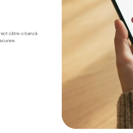
irect către o bancă
ascunse.