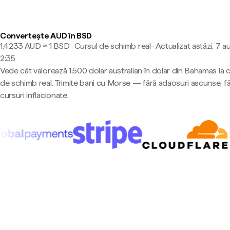
Convertește AUD în BSD
1,4233 AUD ≈ 1 BSD · Cursul de schimb real
·
Actualizat astăzi, 7 a
2:35
Vede cât valorează 1.500 dolar australian în dolar din Bahamas la 
de schimb real. Trimite bani cu Morse — fără adaosuri ascunse, f
cursuri inflacionate.