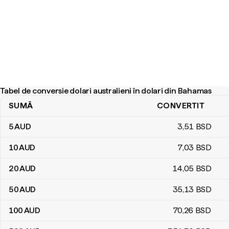
Tabel de conversie dolari australieni în dolari din Bahamas
SUMĂ
CONVERTIT
Tabel de conversie dolari australieni în dolari din Bahamas
5
AUD
3
,51
BSD
10
AUD
7
,03
BSD
20
AUD
14
,05
BSD
50
AUD
35
,13
BSD
100
AUD
70
,26
BSD