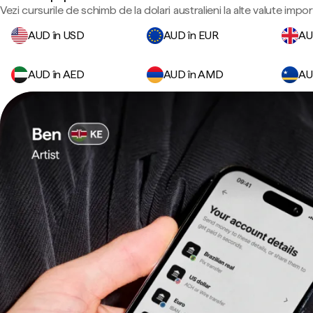
Vezi cursurile de schimb de la dolari australieni la alte valute impo
AUD în USD
AUD în EUR
AU
AUD în AED
AUD în AMD
AU