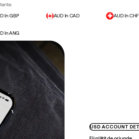
rtante.
D în GBP
AUD în CAD
AUD în CHF
D în ANG
USD ACCOUNT DET
Fii plătit de oriunde