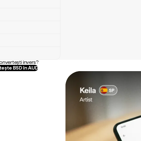
convertești invers?
ește BSD în AUD