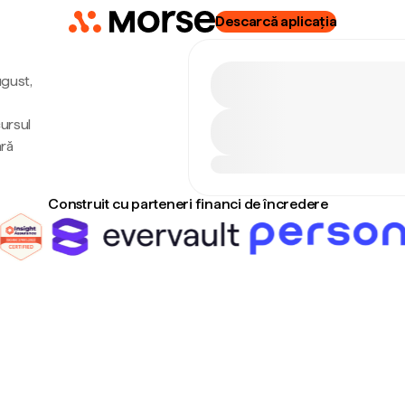
Descarcă aplicația
ugust,
cursul
ără
Construit cu parteneri financi de încredere