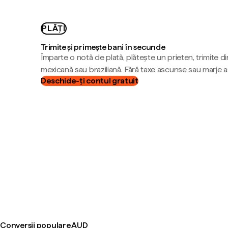
PLĂȚI
Trimite și primește bani în secunde
Împarte o notă de plată, plătește un prieten, trimite d
mexicană sau braziliană. Fără taxe ascunse sau marje 
Deschide-ți contul gratuit
Conversii populare AUD